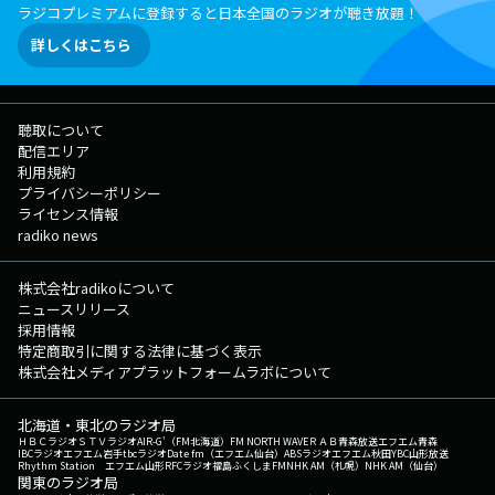
ラジコプレミアムに登録すると日本全国のラジオが聴き放題！
詳しくはこちら
聴取について
配信エリア
利用規約
プライバシーポリシー
ライセンス情報
radiko news
株式会社radikoについて
ニュースリリース
採用情報
特定商取引に関する法律に基づく表示
株式会社メディアプラットフォームラボについて
北海道・東北のラジオ局
ＨＢＣラジオ
ＳＴＶラジオ
AIR-G'（FM北海道）
FM NORTH WAVE
ＲＡＢ青森放送
エフエム青森
IBCラジオ
エフエム岩手
tbcラジオ
Date fm（エフエム仙台）
ABSラジオ
エフエム秋田
YBC山形放送
Rhythm Station エフエム山形
RFCラジオ福島
ふくしまFM
NHK AM（札幌）
NHK AM（仙台）
関東のラジオ局