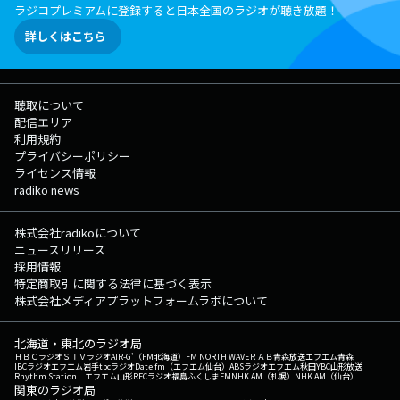
ラジコプレミアムに登録すると日本全国のラジオが聴き放題！
詳しくはこちら
聴取について
配信エリア
利用規約
プライバシーポリシー
ライセンス情報
radiko news
株式会社radikoについて
ニュースリリース
採用情報
特定商取引に関する法律に基づく表示
株式会社メディアプラットフォームラボについて
北海道・東北のラジオ局
ＨＢＣラジオ
ＳＴＶラジオ
AIR-G'（FM北海道）
FM NORTH WAVE
ＲＡＢ青森放送
エフエム青森
IBCラジオ
エフエム岩手
tbcラジオ
Date fm（エフエム仙台）
ABSラジオ
エフエム秋田
YBC山形放送
Rhythm Station エフエム山形
RFCラジオ福島
ふくしまFM
NHK AM（札幌）
NHK AM（仙台）
関東のラジオ局