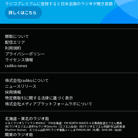
ラジコプレミアムに登録すると日本全国のラジオが聴き放題！
詳しくはこちら
聴取について
配信エリア
利用規約
プライバシーポリシー
ライセンス情報
radiko news
株式会社radikoについて
ニュースリリース
採用情報
特定商取引に関する法律に基づく表示
株式会社メディアプラットフォームラボについて
北海道・東北のラジオ局
ＨＢＣラジオ
ＳＴＶラジオ
AIR-G'（FM北海道）
FM NORTH WAVE
ＲＡＢ青森放送
エフエム青森
IBCラジオ
エフエム岩手
tbcラジオ
Date fm（エフエム仙台）
ABSラジオ
エフエム秋田
YBC山形放送
Rhythm Station エフエム山形
RFCラジオ福島
ふくしまFM
NHK AM（札幌）
NHK AM（仙台）
関東のラジオ局