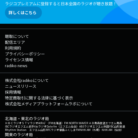
ラジコプレミアムに登録すると日本全国のラジオが聴き放題！
詳しくはこちら
聴取について
配信エリア
利用規約
プライバシーポリシー
ライセンス情報
radiko news
株式会社radikoについて
ニュースリリース
採用情報
特定商取引に関する法律に基づく表示
株式会社メディアプラットフォームラボについて
北海道・東北のラジオ局
ＨＢＣラジオ
ＳＴＶラジオ
AIR-G'（FM北海道）
FM NORTH WAVE
ＲＡＢ青森放送
エフエム青森
IBCラジオ
エフエム岩手
tbcラジオ
Date fm（エフエム仙台）
ABSラジオ
エフエム秋田
YBC山形放送
Rhythm Station エフエム山形
RFCラジオ福島
ふくしまFM
NHK AM（札幌）
NHK AM（仙台）
関東のラジオ局