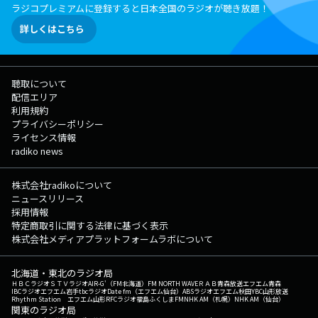
ラジコプレミアムに登録すると日本全国のラジオが聴き放題！
詳しくはこちら
聴取について
配信エリア
利用規約
プライバシーポリシー
ライセンス情報
radiko news
株式会社radikoについて
ニュースリリース
採用情報
特定商取引に関する法律に基づく表示
株式会社メディアプラットフォームラボについて
北海道・東北のラジオ局
ＨＢＣラジオ
ＳＴＶラジオ
AIR-G'（FM北海道）
FM NORTH WAVE
ＲＡＢ青森放送
エフエム青森
IBCラジオ
エフエム岩手
tbcラジオ
Date fm（エフエム仙台）
ABSラジオ
エフエム秋田
YBC山形放送
Rhythm Station エフエム山形
RFCラジオ福島
ふくしまFM
NHK AM（札幌）
NHK AM（仙台）
関東のラジオ局