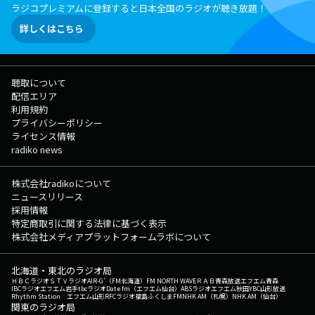
ラジコプレミアムに登録すると日本全国のラジオが聴き放題！
詳しくはこちら
聴取について
配信エリア
利用規約
プライバシーポリシー
ライセンス情報
radiko news
株式会社radikoについて
ニュースリリース
採用情報
特定商取引に関する法律に基づく表示
株式会社メディアプラットフォームラボについて
北海道・東北のラジオ局
ＨＢＣラジオ
ＳＴＶラジオ
AIR-G'（FM北海道）
FM NORTH WAVE
ＲＡＢ青森放送
エフエム青森
IBCラジオ
エフエム岩手
tbcラジオ
Date fm（エフエム仙台）
ABSラジオ
エフエム秋田
YBC山形放送
Rhythm Station エフエム山形
RFCラジオ福島
ふくしまFM
NHK AM（札幌）
NHK AM（仙台）
関東のラジオ局