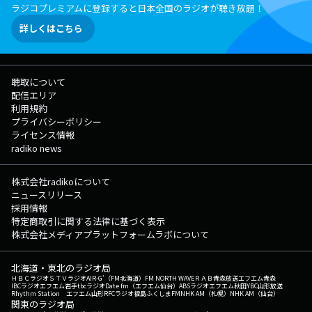
ラジコプレミアムに登録すると日本全国のラジオが聴き放題！
詳しくはこちら
聴取について
配信エリア
利用規約
プライバシーポリシー
ライセンス情報
radiko news
株式会社radikoについて
ニュースリリース
採用情報
特定商取引に関する法律に基づく表示
株式会社メディアプラットフォームラボについて
北海道・東北のラジオ局
ＨＢＣラジオ
ＳＴＶラジオ
AIR-G'（FM北海道）
FM NORTH WAVE
ＲＡＢ青森放送
エフエム青森
IBCラジオ
エフエム岩手
tbcラジオ
Date fm（エフエム仙台）
ABSラジオ
エフエム秋田
YBC山形放送
Rhythm Station エフエム山形
RFCラジオ福島
ふくしまFM
NHK AM（札幌）
NHK AM（仙台）
関東のラジオ局