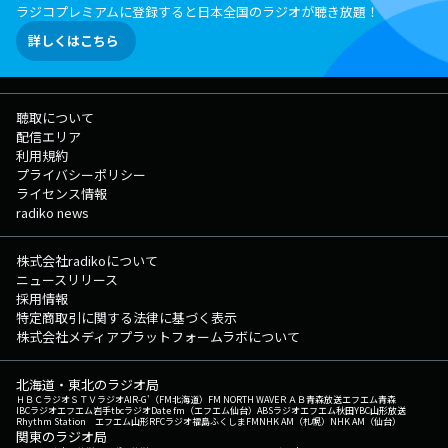
ラジコプレミアムに登録すると日本全国のラジオが聴き放題！
詳しくはこちら
聴取について
配信エリア
利用規約
プライバシーポリシー
ライセンス情報
radiko news
株式会社radikoについて
ニュースリリース
採用情報
特定商取引に関する法律に基づく表示
株式会社メディアプラットフォームラボについて
北海道・東北のラジオ局
ＨＢＣラジオ
ＳＴＶラジオ
AIR-G'（FM北海道）
FM NORTH WAVE
ＲＡＢ青森放送
エフエム青森
IBCラジオ
エフエム岩手
tbcラジオ
Date fm（エフエム仙台）
ABSラジオ
エフエム秋田
YBC山形放送
Rhythm Station エフエム山形
RFCラジオ福島
ふくしまFM
NHK AM（札幌）
NHK AM（仙台）
関東のラジオ局