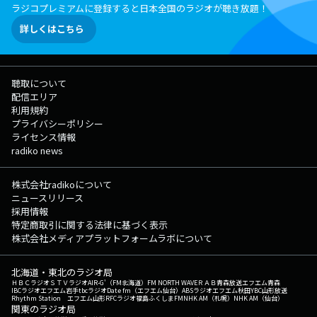
ラジコプレミアムに登録すると日本全国のラジオが聴き放題！
詳しくはこちら
聴取について
配信エリア
利用規約
プライバシーポリシー
ライセンス情報
radiko news
株式会社radikoについて
ニュースリリース
採用情報
特定商取引に関する法律に基づく表示
株式会社メディアプラットフォームラボについて
北海道・東北のラジオ局
ＨＢＣラジオ
ＳＴＶラジオ
AIR-G'（FM北海道）
FM NORTH WAVE
ＲＡＢ青森放送
エフエム青森
IBCラジオ
エフエム岩手
tbcラジオ
Date fm（エフエム仙台）
ABSラジオ
エフエム秋田
YBC山形放送
Rhythm Station エフエム山形
RFCラジオ福島
ふくしまFM
NHK AM（札幌）
NHK AM（仙台）
関東のラジオ局