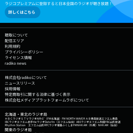
ラジコプレミアムに登録すると日本全国のラジオが聴き放題！
詳しくはこちら
聴取について
配信エリア
利用規約
プライバシーポリシー
ライセンス情報
radiko news
株式会社radikoについて
ニュースリリース
採用情報
特定商取引に関する法律に基づく表示
株式会社メディアプラットフォームラボについて
北海道・東北のラジオ局
ＨＢＣラジオ
ＳＴＶラジオ
AIR-G'（FM北海道）
FM NORTH WAVE
ＲＡＢ青森放送
エフエム青森
IBCラジオ
エフエム岩手
tbcラジオ
Date fm（エフエム仙台）
ABSラジオ
エフエム秋田
YBC山形放送
Rhythm Station エフエム山形
RFCラジオ福島
ふくしまFM
NHK AM（札幌）
NHK AM（仙台）
関東のラジオ局