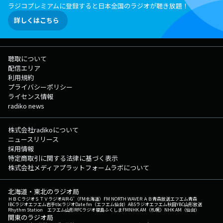
ラジコプレミアムに登録すると日本全国のラジオが聴き放題！
詳しくはこちら
聴取について
配信エリア
利用規約
プライバシーポリシー
ライセンス情報
radiko news
株式会社radikoについて
ニュースリリース
採用情報
特定商取引に関する法律に基づく表示
株式会社メディアプラットフォームラボについて
北海道・東北のラジオ局
ＨＢＣラジオ
ＳＴＶラジオ
AIR-G'（FM北海道）
FM NORTH WAVE
ＲＡＢ青森放送
エフエム青森
IBCラジオ
エフエム岩手
tbcラジオ
Date fm（エフエム仙台）
ABSラジオ
エフエム秋田
YBC山形放送
Rhythm Station エフエム山形
RFCラジオ福島
ふくしまFM
NHK AM（札幌）
NHK AM（仙台）
関東のラジオ局