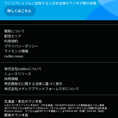
ラジコプレミアムに登録すると日本全国のラジオが聴き放題！
詳しくはこちら
聴取について
配信エリア
利用規約
プライバシーポリシー
ライセンス情報
radiko news
株式会社radikoについて
ニュースリリース
採用情報
特定商取引に関する法律に基づく表示
株式会社メディアプラットフォームラボについて
北海道・東北のラジオ局
ＨＢＣラジオ
ＳＴＶラジオ
AIR-G'（FM北海道）
FM NORTH WAVE
ＲＡＢ青森放送
エフエム青森
IBCラジオ
エフエム岩手
tbcラジオ
Date fm（エフエム仙台）
ABSラジオ
エフエム秋田
YBC山形放送
Rhythm Station エフエム山形
RFCラジオ福島
ふくしまFM
NHK AM（札幌）
NHK AM（仙台）
関東のラジオ局