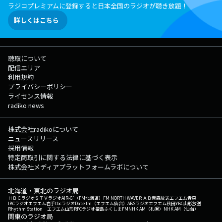
ラジコプレミアムに登録すると日本全国のラジオが聴き放題！
詳しくはこちら
聴取について
配信エリア
利用規約
プライバシーポリシー
ライセンス情報
radiko news
株式会社radikoについて
ニュースリリース
採用情報
特定商取引に関する法律に基づく表示
株式会社メディアプラットフォームラボについて
北海道・東北のラジオ局
ＨＢＣラジオ
ＳＴＶラジオ
AIR-G'（FM北海道）
FM NORTH WAVE
ＲＡＢ青森放送
エフエム青森
IBCラジオ
エフエム岩手
tbcラジオ
Date fm（エフエム仙台）
ABSラジオ
エフエム秋田
YBC山形放送
Rhythm Station エフエム山形
RFCラジオ福島
ふくしまFM
NHK AM（札幌）
NHK AM（仙台）
関東のラジオ局