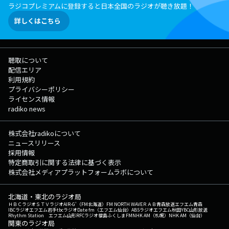
ラジコプレミアムに登録すると日本全国のラジオが聴き放題！
詳しくはこちら
聴取について
配信エリア
利用規約
プライバシーポリシー
ライセンス情報
radiko news
株式会社radikoについて
ニュースリリース
採用情報
特定商取引に関する法律に基づく表示
株式会社メディアプラットフォームラボについて
北海道・東北のラジオ局
ＨＢＣラジオ
ＳＴＶラジオ
AIR-G'（FM北海道）
FM NORTH WAVE
ＲＡＢ青森放送
エフエム青森
IBCラジオ
エフエム岩手
tbcラジオ
Date fm（エフエム仙台）
ABSラジオ
エフエム秋田
YBC山形放送
Rhythm Station エフエム山形
RFCラジオ福島
ふくしまFM
NHK AM（札幌）
NHK AM（仙台）
関東のラジオ局