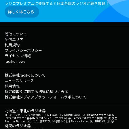
ラジコプレミアムに登録すると日本全国のラジオが聴き放題！
詳しくはこちら
聴取について
配信エリア
利用規約
プライバシーポリシー
ライセンス情報
radiko news
株式会社radikoについて
ニュースリリース
採用情報
特定商取引に関する法律に基づく表示
株式会社メディアプラットフォームラボについて
北海道・東北のラジオ局
ＨＢＣラジオ
ＳＴＶラジオ
AIR-G'（FM北海道）
FM NORTH WAVE
ＲＡＢ青森放送
エフエム青森
IBCラジオ
エフエム岩手
tbcラジオ
Date fm（エフエム仙台）
ABSラジオ
エフエム秋田
YBC山形放送
Rhythm Station エフエム山形
RFCラジオ福島
ふくしまFM
NHK AM（札幌）
NHK AM（仙台）
関東のラジオ局