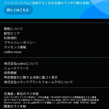
ラジコプレミアムに登録すると日本全国のラジオが聴き放題！
詳しくはこちら
聴取について
配信エリア
利用規約
プライバシーポリシー
ライセンス情報
radiko news
株式会社radikoについて
ニュースリリース
採用情報
特定商取引に関する法律に基づく表示
株式会社メディアプラットフォームラボについて
北海道・東北のラジオ局
ＨＢＣラジオ
ＳＴＶラジオ
AIR-G'（FM北海道）
FM NORTH WAVE
ＲＡＢ青森放送
エフエム青森
IBCラジオ
エフエム岩手
tbcラジオ
Date fm（エフエム仙台）
ABSラジオ
エフエム秋田
YBC山形放送
Rhythm Station エフエム山形
RFCラジオ福島
ふくしまFM
NHK AM（札幌）
NHK AM（仙台）
関東のラジオ局