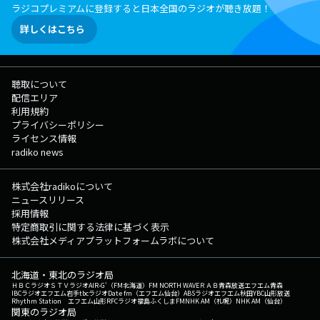
ラジコプレミアムに登録すると日本全国のラジオが聴き放題！
詳しくはこちら
聴取について
配信エリア
利用規約
プライバシーポリシー
ライセンス情報
radiko news
株式会社radikoについて
ニュースリリース
採用情報
特定商取引に関する法律に基づく表示
株式会社メディアプラットフォームラボについて
北海道・東北のラジオ局
ＨＢＣラジオ
ＳＴＶラジオ
AIR-G'（FM北海道）
FM NORTH WAVE
ＲＡＢ青森放送
エフエム青森
IBCラジオ
エフエム岩手
tbcラジオ
Date fm（エフエム仙台）
ABSラジオ
エフエム秋田
YBC山形放送
Rhythm Station エフエム山形
RFCラジオ福島
ふくしまFM
NHK AM（札幌）
NHK AM（仙台）
関東のラジオ局