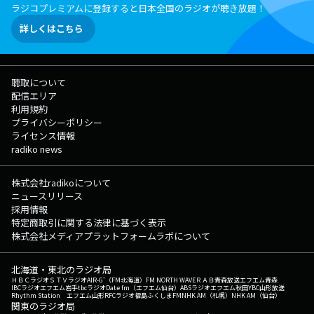
ラジコプレミアムに登録すると日本全国のラジオが聴き放題！
詳しくはこちら
聴取について
配信エリア
利用規約
プライバシーポリシー
ライセンス情報
radiko news
株式会社radikoについて
ニュースリリース
採用情報
特定商取引に関する法律に基づく表示
株式会社メディアプラットフォームラボについて
北海道・東北のラジオ局
ＨＢＣラジオ
ＳＴＶラジオ
AIR-G'（FM北海道）
FM NORTH WAVE
ＲＡＢ青森放送
エフエム青森
IBCラジオ
エフエム岩手
tbcラジオ
Date fm（エフエム仙台）
ABSラジオ
エフエム秋田
YBC山形放送
Rhythm Station エフエム山形
RFCラジオ福島
ふくしまFM
NHK AM（札幌）
NHK AM（仙台）
関東のラジオ局