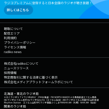
ラジコプレミアムに登録すると日本全国のラジオが聴き放題！
詳しくはこちら
聴取について
配信エリア
利用規約
プライバシーポリシー
ライセンス情報
radiko news
株式会社radikoについて
ニュースリリース
採用情報
特定商取引に関する法律に基づく表示
株式会社メディアプラットフォームラボについて
北海道・東北のラジオ局
ＨＢＣラジオ
ＳＴＶラジオ
AIR-G'（FM北海道）
FM NORTH WAVE
ＲＡＢ青森放送
エフエム青森
IBCラジオ
エフエム岩手
tbcラジオ
Date fm（エフエム仙台）
ABSラジオ
エフエム秋田
YBC山形放送
Rhythm Station エフエム山形
RFCラジオ福島
ふくしまFM
NHK AM（札幌）
NHK AM（仙台）
関東のラジオ局