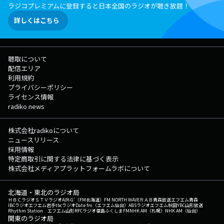
ラジコプレミアムに登録すると日本全国のラジオが聴き放題！
詳しくはこちら
聴取について
配信エリア
利用規約
プライバシーポリシー
ライセンス情報
radiko news
株式会社radikoについて
ニュースリリース
採用情報
特定商取引に関する法律に基づく表示
株式会社メディアプラットフォームラボについて
北海道・東北のラジオ局
ＨＢＣラジオ
ＳＴＶラジオ
AIR-G'（FM北海道）
FM NORTH WAVE
ＲＡＢ青森放送
エフエム青森
IBCラジオ
エフエム岩手
tbcラジオ
Date fm（エフエム仙台）
ABSラジオ
エフエム秋田
YBC山形放送
Rhythm Station エフエム山形
RFCラジオ福島
ふくしまFM
NHK AM（札幌）
NHK AM（仙台）
関東のラジオ局