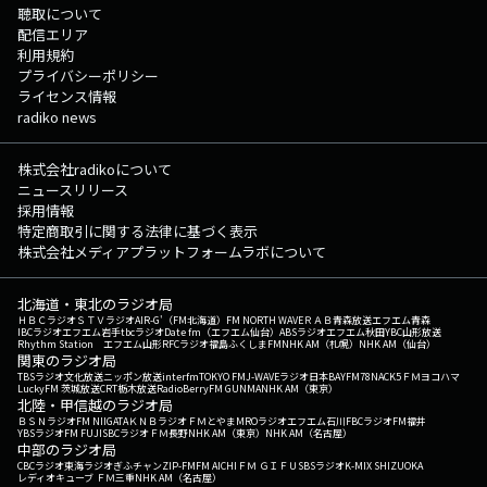
聴取について
配信エリア
利用規約
プライバシーポリシー
ライセンス情報
radiko news
株式会社radikoについて
ニュースリリース
採用情報
特定商取引に関する法律に基づく表示
株式会社メディアプラットフォームラボについて
北海道・東北のラジオ局
ＨＢＣラジオ
ＳＴＶラジオ
AIR-G'（FM北海道）
FM NORTH WAVE
ＲＡＢ青森放送
エフエム青森
IBCラジオ
エフエム岩手
tbcラジオ
Date fm（エフエム仙台）
ABSラジオ
エフエム秋田
YBC山形放送
Rhythm Station エフエム山形
RFCラジオ福島
ふくしまFM
NHK AM（札幌）
NHK AM（仙台）
関東のラジオ局
TBSラジオ
文化放送
ニッポン放送
interfm
TOKYO FM
J-WAVE
ラジオ日本
BAYFM78
NACK5
ＦＭヨコハマ
LuckyFM 茨城放送
CRT栃木放送
RadioBerry
FM GUNMA
NHK AM（東京）
北陸・甲信越のラジオ局
ＢＳＮラジオ
FM NIIGATA
ＫＮＢラジオ
ＦＭとやま
MROラジオ
エフエム石川
FBCラジオ
FM福井
YBSラジオ
FM FUJI
SBCラジオ
ＦＭ長野
NHK AM（東京）
NHK AM（名古屋）
中部のラジオ局
CBCラジオ
東海ラジオ
ぎふチャン
ZIP-FM
FM AICHI
ＦＭ ＧＩＦＵ
SBSラジオ
K-MIX SHIZUOKA
レディオキューブ ＦＭ三重
NHK AM（名古屋）