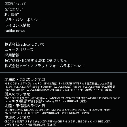
聴取について
配信エリア
利用規約
プライバシーポリシー
ライセンス情報
radiko news
株式会社radikoについて
ニュースリリース
採用情報
特定商取引に関する法律に基づく表示
株式会社メディアプラットフォームラボについて
北海道・東北のラジオ局
ＨＢＣラジオ
ＳＴＶラジオ
AIR-G'（FM北海道）
FM NORTH WAVE
ＲＡＢ青森放送
エフエム青森
IBCラジオ
エフエム岩手
tbcラジオ
Date fm（エフエム仙台）
ABSラジオ
エフエム秋田
YBC山形放送
Rhythm Station エフエム山形
RFCラジオ福島
ふくしまFM
NHK AM（札幌）
NHK AM（仙台）
関東のラジオ局
TBSラジオ
文化放送
ニッポン放送
interfm
TOKYO FM
J-WAVE
ラジオ日本
BAYFM78
NACK5
ＦＭヨコハマ
LuckyFM 茨城放送
CRT栃木放送
RadioBerry
FM GUNMA
NHK AM（東京）
北陸・甲信越のラジオ局
ＢＳＮラジオ
FM NIIGATA
ＫＮＢラジオ
ＦＭとやま
MROラジオ
エフエム石川
FBCラジオ
FM福井
YBSラジオ
FM FUJI
SBCラジオ
ＦＭ長野
NHK AM（東京）
NHK AM（名古屋）
中部のラジオ局
CBCラジオ
東海ラジオ
ぎふチャン
ZIP-FM
FM AICHI
ＦＭ ＧＩＦＵ
SBSラジオ
K-MIX SHIZUOKA
レディオキューブ ＦＭ三重
NHK AM（名古屋）