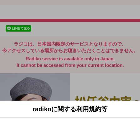
radiko.jp
facebookでシェア
lineでシェア
ラジコは、日本国内限定のサービスとなりますので、
今アクセスしている場所からお聴きいただくことはできません。
Radiko service is available only in Japan.
It cannot be accessed from your current location.
radikoに関する利用規約等