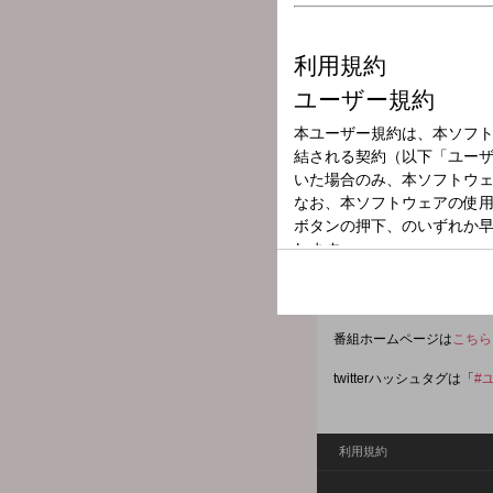
放送局
放送時間
2025年1月17日
番組名
松任谷由実のオ
金曜日のオールナイトニッ
上げます。 メールアドレ
yuming@allnightnippon.c
番組ホームページは
こちら
twitterハッシュタグは「
#
利用規約