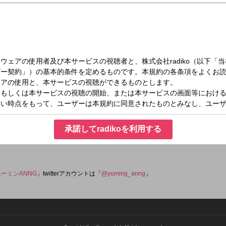
（金）22:00～24:00
ールナイトニッポンGOLD
ポンGOLDは週替わり！過去の名パーソナリティや話題のあの人が続々と登場！金
ス：
承諾してradikoを利用する
om
ユーミンANNG
」twitterアカウントは「
@yuming_anng
」