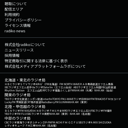
聴取について
配信エリア
利用規約
プライバシーポリシー
ライセンス情報
radiko news
株式会社radikoについて
ニュースリリース
採用情報
特定商取引に関する法律に基づく表示
株式会社メディアプラットフォームラボについて
北海道・東北のラジオ局
ＨＢＣラジオ
ＳＴＶラジオ
AIR-G'（FM北海道）
FM NORTH WAVE
ＲＡＢ青森放送
エフエム青森
IBCラジオ
エフエム岩手
tbcラジオ
Date fm（エフエム仙台）
ABSラジオ
エフエム秋田
YBC山形放送
Rhythm Station エフエム山形
RFCラジオ福島
ふくしまFM
NHK AM（札幌）
NHK AM（仙台）
関東のラジオ局
TBSラジオ
文化放送
ニッポン放送
interfm
TOKYO FM
J-WAVE
ラジオ日本
BAYFM78
NACK5
ＦＭヨコハマ
LuckyFM 茨城放送
CRT栃木放送
RadioBerry
FM GUNMA
NHK AM（東京）
北陸・甲信越のラジオ局
ＢＳＮラジオ
FM NIIGATA
ＫＮＢラジオ
ＦＭとやま
MROラジオ
エフエム石川
FBCラジオ
FM福井
YBSラジオ
FM FUJI
SBCラジオ
ＦＭ長野
NHK AM（東京）
NHK AM（名古屋）
中部のラジオ局
CBCラジオ
東海ラジオ
ぎふチャン
ZIP-FM
FM AICHI
ＦＭ ＧＩＦＵ
SBSラジオ
K-MIX SHIZUOKA
レディオキューブ ＦＭ三重
NHK AM（名古屋）