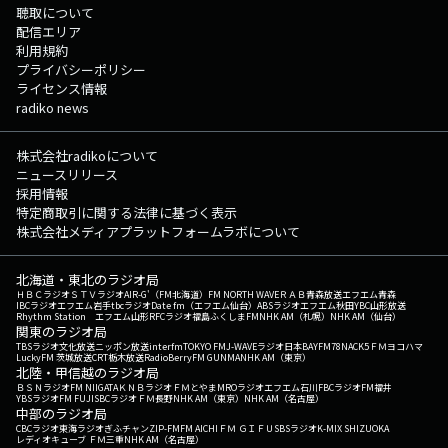
聴取について
配信エリア
利用規約
プライバシーポリシー
ライセンス情報
radiko news
株式会社radikoについて
ニュースリリース
採用情報
特定商取引に関する法律に基づく表示
株式会社メディアプラットフォームラボについて
北海道・東北のラジオ局
ＨＢＣラジオ
ＳＴＶラジオ
AIR-G'（FM北海道）
FM NORTH WAVE
ＲＡＢ青森放送
エフエム青森
IBCラジオ
エフエム岩手
tbcラジオ
Date fm（エフエム仙台）
ABSラジオ
エフエム秋田
YBC山形放送
Rhythm Station エフエム山形
RFCラジオ福島
ふくしまFM
NHK AM（札幌）
NHK AM（仙台）
関東のラジオ局
TBSラジオ
文化放送
ニッポン放送
interfm
TOKYO FM
J-WAVE
ラジオ日本
BAYFM78
NACK5
ＦＭヨコハマ
LuckyFM 茨城放送
CRT栃木放送
RadioBerry
FM GUNMA
NHK AM（東京）
北陸・甲信越のラジオ局
ＢＳＮラジオ
FM NIIGATA
ＫＮＢラジオ
ＦＭとやま
MROラジオ
エフエム石川
FBCラジオ
FM福井
YBSラジオ
FM FUJI
SBCラジオ
ＦＭ長野
NHK AM（東京）
NHK AM（名古屋）
中部のラジオ局
CBCラジオ
東海ラジオ
ぎふチャン
ZIP-FM
FM AICHI
ＦＭ ＧＩＦＵ
SBSラジオ
K-MIX SHIZUOKA
レディオキューブ ＦＭ三重
NHK AM（名古屋）