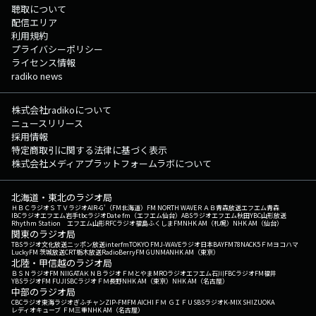
聴取について
配信エリア
利用規約
プライバシーポリシー
ライセンス情報
radiko news
株式会社radikoについて
ニュースリリース
採用情報
特定商取引に関する法律に基づく表示
株式会社メディアプラットフォームラボについて
北海道・東北のラジオ局
ＨＢＣラジオ
ＳＴＶラジオ
AIR-G'（FM北海道）
FM NORTH WAVE
ＲＡＢ青森放送
エフエム青森
IBCラジオ
エフエム岩手
tbcラジオ
Date fm（エフエム仙台）
ABSラジオ
エフエム秋田
YBC山形放送
Rhythm Station エフエム山形
RFCラジオ福島
ふくしまFM
NHK AM（札幌）
NHK AM（仙台）
関東のラジオ局
TBSラジオ
文化放送
ニッポン放送
interfm
TOKYO FM
J-WAVE
ラジオ日本
BAYFM78
NACK5
ＦＭヨコハマ
LuckyFM 茨城放送
CRT栃木放送
RadioBerry
FM GUNMA
NHK AM（東京）
北陸・甲信越のラジオ局
ＢＳＮラジオ
FM NIIGATA
ＫＮＢラジオ
ＦＭとやま
MROラジオ
エフエム石川
FBCラジオ
FM福井
YBSラジオ
FM FUJI
SBCラジオ
ＦＭ長野
NHK AM（東京）
NHK AM（名古屋）
中部のラジオ局
CBCラジオ
東海ラジオ
ぎふチャン
ZIP-FM
FM AICHI
ＦＭ ＧＩＦＵ
SBSラジオ
K-MIX SHIZUOKA
レディオキューブ ＦＭ三重
NHK AM（名古屋）