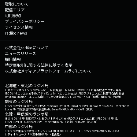
聴取について
配信エリア
利用規約
プライバシーポリシー
ライセンス情報
radiko news
株式会社radikoについて
ニュースリリース
採用情報
特定商取引に関する法律に基づく表示
株式会社メディアプラットフォームラボについて
北海道・東北のラジオ局
ＨＢＣラジオ
ＳＴＶラジオ
AIR-G'（FM北海道）
FM NORTH WAVE
ＲＡＢ青森放送
エフエム青森
IBCラジオ
エフエム岩手
tbcラジオ
Date fm（エフエム仙台）
ABSラジオ
エフエム秋田
YBC山形放送
Rhythm Station エフエム山形
RFCラジオ福島
ふくしまFM
NHK AM（札幌）
NHK AM（仙台）
関東のラジオ局
TBSラジオ
文化放送
ニッポン放送
interfm
TOKYO FM
J-WAVE
ラジオ日本
BAYFM78
NACK5
ＦＭヨコハマ
LuckyFM 茨城放送
CRT栃木放送
RadioBerry
FM GUNMA
NHK AM（東京）
北陸・甲信越のラジオ局
ＢＳＮラジオ
FM NIIGATA
ＫＮＢラジオ
ＦＭとやま
MROラジオ
エフエム石川
FBCラジオ
FM福井
YBSラジオ
FM FUJI
SBCラジオ
ＦＭ長野
NHK AM（東京）
NHK AM（名古屋）
中部のラジオ局
CBCラジオ
東海ラジオ
ぎふチャン
ZIP-FM
FM AICHI
ＦＭ ＧＩＦＵ
SBSラジオ
K-MIX SHIZUOKA
レディオキューブ ＦＭ三重
NHK AM（名古屋）