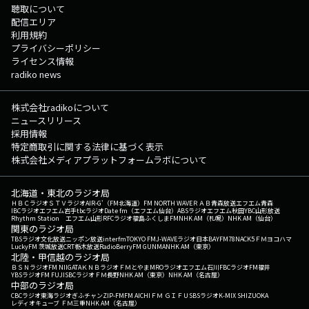
聴取について
配信エリア
利用規約
プライバシーポリシー
ライセンス情報
radiko news
株式会社radikoについて
ニュースリリース
採用情報
特定商取引に関する法律に基づく表示
株式会社メディアプラットフォームラボについて
北海道・東北のラジオ局
ＨＢＣラジオ
ＳＴＶラジオ
AIR-G'（FM北海道）
FM NORTH WAVE
ＲＡＢ青森放送
エフエム青森
IBCラジオ
エフエム岩手
tbcラジオ
Date fm（エフエム仙台）
ABSラジオ
エフエム秋田
YBC山形放送
Rhythm Station エフエム山形
RFCラジオ福島
ふくしまFM
NHK AM（札幌）
NHK AM（仙台）
関東のラジオ局
TBSラジオ
文化放送
ニッポン放送
interfm
TOKYO FM
J-WAVE
ラジオ日本
BAYFM78
NACK5
ＦＭヨコハマ
LuckyFM 茨城放送
CRT栃木放送
RadioBerry
FM GUNMA
NHK AM（東京）
北陸・甲信越のラジオ局
ＢＳＮラジオ
FM NIIGATA
ＫＮＢラジオ
ＦＭとやま
MROラジオ
エフエム石川
FBCラジオ
FM福井
YBSラジオ
FM FUJI
SBCラジオ
ＦＭ長野
NHK AM（東京）
NHK AM（名古屋）
中部のラジオ局
CBCラジオ
東海ラジオ
ぎふチャン
ZIP-FM
FM AICHI
ＦＭ ＧＩＦＵ
SBSラジオ
K-MIX SHIZUOKA
レディオキューブ ＦＭ三重
NHK AM（名古屋）