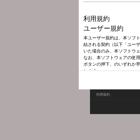
放送局
放送時間
2025年7月27日
番組名
不登校は「問題
不登校は「問題」じゃない
利用規約