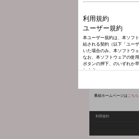
放送局
放送時間
2025年7月28日
番組名
看板娘ホッピー・
まもなく一日が終わろうと
を届けます。 メールアド
hoppy@1242.com
番組ホームページは
こちら
利用規約