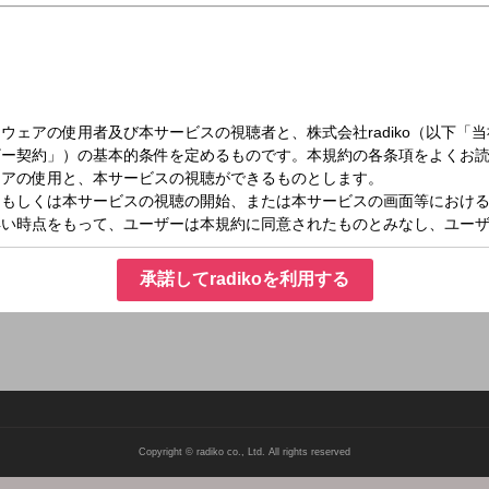
（月）21:57～22:00
ミーナのHOPPY HAPPY BAR
いう夜10時前。ホッと一息ついているアナタに向けて、ホッピーミーナが、明日の
レス：
承諾してradikoを利用する
Copyright © radiko co., Ltd. All rights reserved