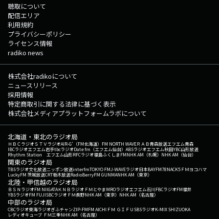
聴取について
配信エリア
利用規約
プライバシーポリシー
ライセンス情報
radiko news
株式会社radikoについて
ニュースリリース
採用情報
特定商取引に関する法律に基づく表示
株式会社メディアプラットフォームラボについて
北海道・東北のラジオ局
ＨＢＣラジオ
ＳＴＶラジオ
AIR-G'（FM北海道）
FM NORTH WAVE
ＲＡＢ青森放送
エフエム青森
IBCラジオ
エフエム岩手
tbcラジオ
Date fm（エフエム仙台）
ABSラジオ
エフエム秋田
YBC山形放送
Rhythm Station エフエム山形
RFCラジオ福島
ふくしまFM
NHK AM（札幌）
NHK AM（仙台）
関東のラジオ局
TBSラジオ
文化放送
ニッポン放送
interfm
TOKYO FM
J-WAVE
ラジオ日本
BAYFM78
NACK5
ＦＭヨコハマ
LuckyFM 茨城放送
CRT栃木放送
RadioBerry
FM GUNMA
NHK AM（東京）
北陸・甲信越のラジオ局
ＢＳＮラジオ
FM NIIGATA
ＫＮＢラジオ
ＦＭとやま
MROラジオ
エフエム石川
FBCラジオ
FM福井
YBSラジオ
FM FUJI
SBCラジオ
ＦＭ長野
NHK AM（東京）
NHK AM（名古屋）
中部のラジオ局
CBCラジオ
東海ラジオ
ぎふチャン
ZIP-FM
FM AICHI
ＦＭ ＧＩＦＵ
SBSラジオ
K-MIX SHIZUOKA
レディオキューブ ＦＭ三重
NHK AM（名古屋）