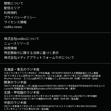
聴取について
配信エリア
利用規約
プライバシーポリシー
ライセンス情報
radiko news
株式会社radikoについて
ニュースリリース
採用情報
特定商取引に関する法律に基づく表示
株式会社メディアプラットフォームラボについて
北海道・東北のラジオ局
ＨＢＣラジオ
ＳＴＶラジオ
AIR-G'（FM北海道）
FM NORTH WAVE
ＲＡＢ青森放送
エフエム青森
IBCラジオ
エフエム岩手
tbcラジオ
Date fm（エフエム仙台）
ABSラジオ
エフエム秋田
YBC山形放送
Rhythm Station エフエム山形
RFCラジオ福島
ふくしまFM
NHK AM（札幌）
NHK AM（仙台）
関東のラジオ局
TBSラジオ
文化放送
ニッポン放送
interfm
TOKYO FM
J-WAVE
ラジオ日本
BAYFM78
NACK5
ＦＭヨコハマ
LuckyFM 茨城放送
CRT栃木放送
RadioBerry
FM GUNMA
NHK AM（東京）
北陸・甲信越のラジオ局
ＢＳＮラジオ
FM NIIGATA
ＫＮＢラジオ
ＦＭとやま
MROラジオ
エフエム石川
FBCラジオ
FM福井
YBSラジオ
FM FUJI
SBCラジオ
ＦＭ長野
NHK AM（東京）
NHK AM（名古屋）
中部のラジオ局
CBCラジオ
東海ラジオ
ぎふチャン
ZIP-FM
FM AICHI
ＦＭ ＧＩＦＵ
SBSラジオ
K-MIX SHIZUOKA
レディオキューブ ＦＭ三重
NHK AM（名古屋）