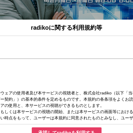
radikoに関する利用規約等
月）06:48～07:37
zy up! Part2
時まで生放送！ニッポンと世界の今が分かる朝のニュース番組『飯田浩司のOK! Cozy
り、私たちの生活にどんな影響があるのか？多彩なコメンテーターやゲストと共に
司（ニッポン放送アナウンサー）
（ニッポン放送アナウンサー）
之（明治大学教授、経済学者）
ニュース】
えします。
フ UP！】
健康に関する疑問や予防法、症状、治療法などを聞きます。
ンフォメーション】
承諾してradikoを利用する