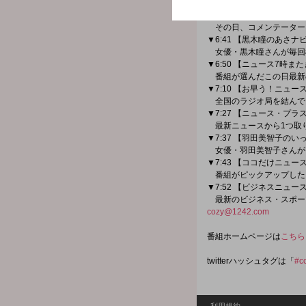
最新の株・為替情報を伝
▼6:27 【ズバリ！ココが
その日、コメンテーター
▼6:41 【黒木瞳のあさナ
女優・黒木瞳さんが毎回
▼6:50 【ニュース7時ま
番組が選んだこの日最新
▼7:10 【お早う！ニュ
全国のラジオ局を結んで
▼7:27 【ニュース・プラ
最新ニュースから1つ取
▼7:37 【羽田美智子の
女優・羽田美智子さんが
▼7:43 【ココだけニュー
番組がピックアップした
▼7:52 【ビジネスニュ
最新のビジネス・スポーツ
cozy@1242.com
番組ホームページは
こちら
twitterハッシュタグは「
#c