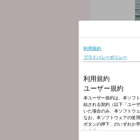
放送局
放送時間
2025年8月4日（
番組名
飯田浩司のOK! Co
月曜日～金曜日の6時から8
ニュースにどんな背景があ
----
○パーソナリティ：飯田浩
○アシスタント：新行市佳
○コメンテーター：飯田泰
▼6:00 【オープニング・
朝一番のニュースをお伝
▼6:12 【モーニング ライ
医師が週替わりで登場。
▼6:22 【マーケットイ