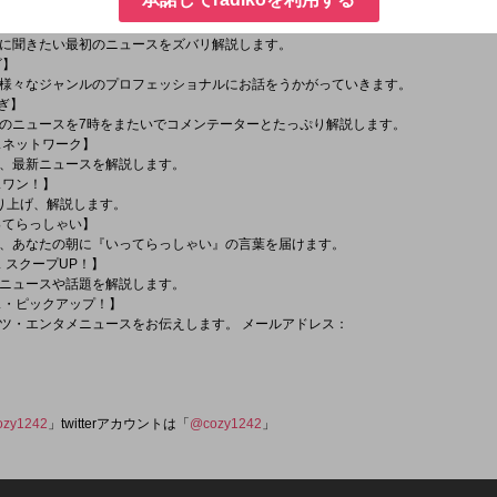
えます。
聞きたい！】
に聞きたい最初のニュースをズバリ解説します。
ビ】
様々なジャンルのプロフェッショナルにお話をうかがっていきます。
たぎ】
のニュースを7時をまたいでコメンテーターとたっぷり解説します。
ースネットワーク】
、最新ニュースを解説します。
スワン！】
り上げ、解説します。
いってらっしゃい】
、あなたの朝に『いってらっしゃい』の言葉を届けます。
ス スクープUP！】
ニュースや話題を解説します。
ース・ピックアップ！】
・エンタメニュースをお伝えします。 メールアドレス：
ozy1242
」twitterアカウントは「
@cozy1242
」