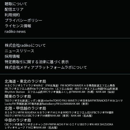
聴取について
配信エリア
利用規約
プライバシーポリシー
ライセンス情報
radiko news
株式会社radikoについて
ニュースリリース
採用情報
特定商取引に関する法律に基づく表示
株式会社メディアプラットフォームラボについて
北海道・東北のラジオ局
ＨＢＣラジオ
ＳＴＶラジオ
AIR-G'（FM北海道）
FM NORTH WAVE
ＲＡＢ青森放送
エフエム青森
IBCラジオ
エフエム岩手
tbcラジオ
Date fm（エフエム仙台）
ABSラジオ
エフエム秋田
YBC山形放送
Rhythm Station エフエム山形
RFCラジオ福島
ふくしまFM
NHK AM（札幌）
NHK AM（仙台）
関東のラジオ局
TBSラジオ
文化放送
ニッポン放送
interfm
TOKYO FM
J-WAVE
ラジオ日本
BAYFM78
NACK5
ＦＭヨコハマ
LuckyFM 茨城放送
CRT栃木放送
RadioBerry
FM GUNMA
NHK AM（東京）
北陸・甲信越のラジオ局
ＢＳＮラジオ
FM NIIGATA
ＫＮＢラジオ
ＦＭとやま
MROラジオ
エフエム石川
FBCラジオ
FM福井
YBSラジオ
FM FUJI
SBCラジオ
ＦＭ長野
NHK AM（東京）
NHK AM（名古屋）
中部のラジオ局
CBCラジオ
東海ラジオ
ぎふチャン
ZIP-FM
FM AICHI
ＦＭ ＧＩＦＵ
SBSラジオ
K-MIX SHIZUOKA
レディオキューブ ＦＭ三重
NHK AM（名古屋）