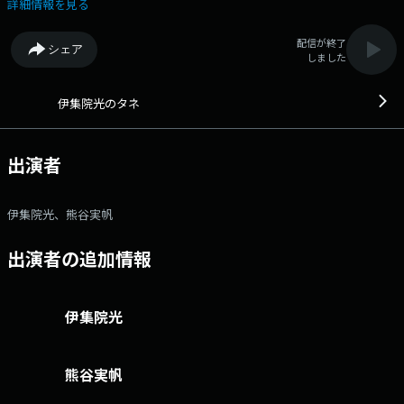
は、熊谷実帆アナウンサーです。 番組で募集したメールテーマが皆さ
詳細情報を見る
んから寄せられたメッセージによって、 話題が樹木のように伸びていく
ような番組を目指し、たくさんのメッセージを紹介していきます！メール
配信が終了
シェア
アドレス： ij@1242.com 番組ホームページはこちら twitterハッ
しました
シュタグは「#伊集院光のタネ」twitterアカウントは「@ijuintane」
伊集院光のタネ
出演者
伊集院光、熊谷実帆
出演者の追加情報
伊集院光
熊谷実帆