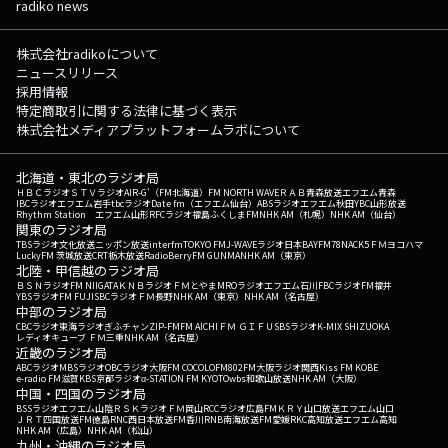
radiko news
株式会社radikoについて
ニュースリリース
採用情報
特定商取引に関する法律に基づく表示
株式会社メディアプラットフォームラボについて
北海道・東北のラジオ局
ＨＢＣラジオ
ＳＴＶラジオ
AIR-G'（FM北海道）
FM NORTH WAVE
ＲＡＢ青森放送
エフエム青森
IBCラジオ
エフエム岩手
tbcラジオ
Date fm（エフエム仙台）
ABSラジオ
エフエム秋田
YBC山形放送
Rhythm Station エフエム山形
RFCラジオ福島
ふくしまFM
NHK AM（札幌）
NHK AM（仙台）
関東のラジオ局
TBSラジオ
文化放送
ニッポン放送
interfm
TOKYO FM
J-WAVE
ラジオ日本
BAYFM78
NACK5
ＦＭヨコハマ
LuckyFM 茨城放送
CRT栃木放送
RadioBerry
FM GUNMA
NHK AM（東京）
北陸・甲信越のラジオ局
ＢＳＮラジオ
FM NIIGATA
ＫＮＢラジオ
ＦＭとやま
MROラジオ
エフエム石川
FBCラジオ
FM福井
YBSラジオ
FM FUJI
SBCラジオ
ＦＭ長野
NHK AM（東京）
NHK AM（名古屋）
中部のラジオ局
CBCラジオ
東海ラジオ
ぎふチャン
ZIP-FM
FM AICHI
ＦＭ ＧＩＦＵ
SBSラジオ
K-MIX SHIZUOKA
レディオキューブ ＦＭ三重
NHK AM（名古屋）
近畿のラジオ局
ABCラジオ
MBSラジオ
OBCラジオ大阪
FM COCOLO
FM802
FM大阪
ラジオ関西
Kiss FM KOBE
e-radio FM滋賀
KBS京都ラジオ
α-STATION FM KYOTO
wbs和歌山放送
NHK AM（大阪）
中国・四国のラジオ局
BSSラジオ
エフエム山陰
ＲＳＫラジオ
ＦＭ岡山
RCCラジオ
広島FM
ＫＲＹ山口放送
エフエム山口
ＪＲＴ四国放送
FM徳島
RNC西日本放送
FM香川
RNB南海放送
FM愛媛
RKC高知放送
エフエム高知
NHK AM（広島）
NHK AM（松山）
九州・沖縄のラジオ局