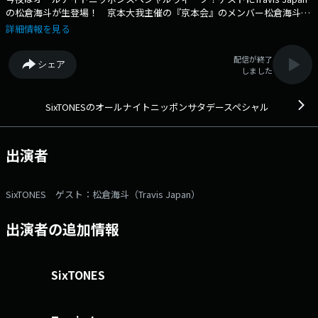
の松倉海斗が生登場！ 京本大我主催の『京本会』のメンバー松倉海斗と
土曜日の夜に元気に楽しいトークをお届けします！ どのメンバーが登
詳細情報を見る
場するかは放送までのお楽しみです！ ★☆★☆★ 生放送中メール
待っています！ st@allnightnippon.com 番組公式X
配信が終了
シェア
@SixTONESANNSat ハッシュタグ #SixTONESANN ★☆★☆★メー
しました
ルアドレス： st@allnightnippon.com 番組ホームページはこち
ら twitterハッシュタグは「#SixTONESANN」twitterアカウントは
「@SixTONESANNSat」
SixTONESのオールナイトニッポンサタデースペシャル
出演者
SixTONES ゲスト：松倉海斗（Travis Japan）
出演者の追加情報
SixTONES