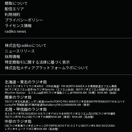
聴取について
配信エリア
利用規約
プライバシーポリシー
ライセンス情報
radiko news
株式会社radikoについて
ニュースリリース
採用情報
特定商取引に関する法律に基づく表示
株式会社メディアプラットフォームラボについて
北海道・東北のラジオ局
ＨＢＣラジオ
ＳＴＶラジオ
AIR-G'（FM北海道）
FM NORTH WAVE
ＲＡＢ青森放送
エフエム青森
IBCラジオ
エフエム岩手
tbcラジオ
Date fm（エフエム仙台）
ABSラジオ
エフエム秋田
YBC山形放送
Rhythm Station エフエム山形
RFCラジオ福島
ふくしまFM
NHK AM（札幌）
NHK AM（仙台）
関東のラジオ局
TBSラジオ
文化放送
ニッポン放送
interfm
TOKYO FM
J-WAVE
ラジオ日本
BAYFM78
NACK5
ＦＭヨコハマ
LuckyFM 茨城放送
CRT栃木放送
RadioBerry
FM GUNMA
NHK AM（東京）
北陸・甲信越のラジオ局
ＢＳＮラジオ
FM NIIGATA
ＫＮＢラジオ
ＦＭとやま
MROラジオ
エフエム石川
FBCラジオ
FM福井
YBSラジオ
FM FUJI
SBCラジオ
ＦＭ長野
NHK AM（東京）
NHK AM（名古屋）
中部のラジオ局
CBCラジオ
東海ラジオ
ぎふチャン
ZIP-FM
FM AICHI
ＦＭ ＧＩＦＵ
SBSラジオ
K-MIX SHIZUOKA
レディオキューブ ＦＭ三重
NHK AM（名古屋）