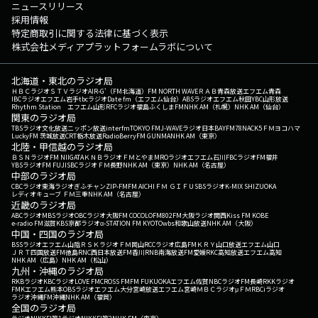
ニュースリリース
採用情報
特定商取引に関する法律に基づく表示
株式会社メディアプラットフォームラボについて
北海道・東北のラジオ局
ＨＢＣラジオ
ＳＴＶラジオ
AIR-G'（FM北海道）
FM NORTH WAVE
ＲＡＢ青森放送
エフエム青森
IBCラジオ
エフエム岩手
tbcラジオ
Date fm（エフエム仙台）
ABSラジオ
エフエム秋田
YBC山形放送
Rhythm Station エフエム山形
RFCラジオ福島
ふくしまFM
NHK AM（札幌）
NHK AM（仙台）
関東のラジオ局
TBSラジオ
文化放送
ニッポン放送
interfm
TOKYO FM
J-WAVE
ラジオ日本
BAYFM78
NACK5
ＦＭヨコハマ
LuckyFM 茨城放送
CRT栃木放送
RadioBerry
FM GUNMA
NHK AM（東京）
北陸・甲信越のラジオ局
ＢＳＮラジオ
FM NIIGATA
ＫＮＢラジオ
ＦＭとやま
MROラジオ
エフエム石川
FBCラジオ
FM福井
YBSラジオ
FM FUJI
SBCラジオ
ＦＭ長野
NHK AM（東京）
NHK AM（名古屋）
中部のラジオ局
CBCラジオ
東海ラジオ
ぎふチャン
ZIP-FM
FM AICHI
ＦＭ ＧＩＦＵ
SBSラジオ
K-MIX SHIZUOKA
レディオキューブ ＦＭ三重
NHK AM（名古屋）
近畿のラジオ局
ABCラジオ
MBSラジオ
OBCラジオ大阪
FM COCOLO
FM802
FM大阪
ラジオ関西
Kiss FM KOBE
e-radio FM滋賀
KBS京都ラジオ
α-STATION FM KYOTO
wbs和歌山放送
NHK AM（大阪）
中国・四国のラジオ局
BSSラジオ
エフエム山陰
ＲＳＫラジオ
ＦＭ岡山
RCCラジオ
広島FM
ＫＲＹ山口放送
エフエム山口
ＪＲＴ四国放送
FM徳島
RNC西日本放送
FM香川
RNB南海放送
FM愛媛
RKC高知放送
エフエム高知
NHK AM（広島）
NHK AM（松山）
九州・沖縄のラジオ局
RKBラジオ
KBCラジオ
LOVE FM
CROSS FM
FM FUKUOKA
エフエム佐賀
NBCラジオ
FM長崎
RKKラジオ
FMKエフエム熊本
OBSラジオ
エフエム大分
宮崎放送
エフエム宮崎
ＭＢＣラジオ
μＦＭ
RBCiラジオ
ラジオ沖縄
FM沖縄
NHK AM（福岡）
全国のラジオ局