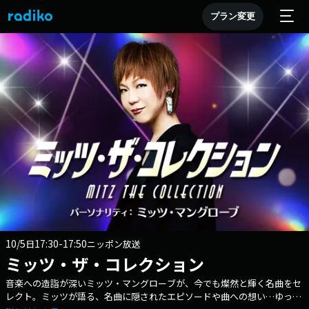
プラン変更
10/5
17:30-17:50
日
ニッポン放送
ミッツ・ザ・コレクション
音楽への造詣が深いミッツ・マングローブが、今でも燦然と輝く名曲をセ
レクト。ミッツが語る、名曲に隠されたエピソードや曲への想い…ゆった