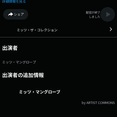
りとした大人な時間をお届けします。メールアドレス：
詳細情報を見る
mco@1242.com 番組ホームページはこちら
配信が終了
シェア
しました
ミッツ・ザ・コレクション
出演者
ミッツ・マングローブ
出演者の追加情報
ミッツ・マングローブ
by ARTIST COMMONS