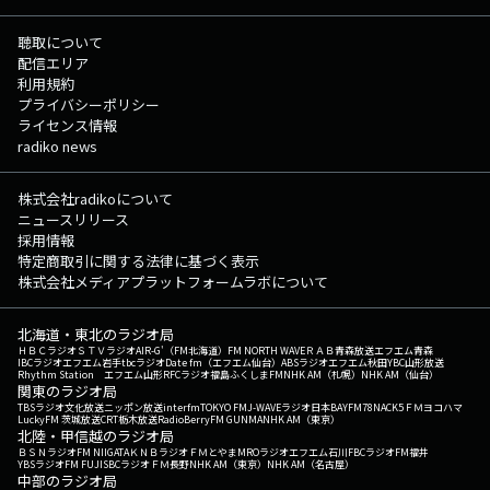
聴取について
配信エリア
利用規約
プライバシーポリシー
ライセンス情報
radiko news
株式会社radikoについて
ニュースリリース
採用情報
特定商取引に関する法律に基づく表示
株式会社メディアプラットフォームラボについて
北海道・東北のラジオ局
ＨＢＣラジオ
ＳＴＶラジオ
AIR-G'（FM北海道）
FM NORTH WAVE
ＲＡＢ青森放送
エフエム青森
IBCラジオ
エフエム岩手
tbcラジオ
Date fm（エフエム仙台）
ABSラジオ
エフエム秋田
YBC山形放送
Rhythm Station エフエム山形
RFCラジオ福島
ふくしまFM
NHK AM（札幌）
NHK AM（仙台）
関東のラジオ局
TBSラジオ
文化放送
ニッポン放送
interfm
TOKYO FM
J-WAVE
ラジオ日本
BAYFM78
NACK5
ＦＭヨコハマ
LuckyFM 茨城放送
CRT栃木放送
RadioBerry
FM GUNMA
NHK AM（東京）
北陸・甲信越のラジオ局
ＢＳＮラジオ
FM NIIGATA
ＫＮＢラジオ
ＦＭとやま
MROラジオ
エフエム石川
FBCラジオ
FM福井
YBSラジオ
FM FUJI
SBCラジオ
ＦＭ長野
NHK AM（東京）
NHK AM（名古屋）
中部のラジオ局