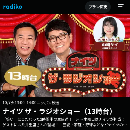
プラン変更
10/7
13:00-14:00
火
ニッポン放送
ナイツ ザ・ラジオショー（13時台）
「笑い」にこだわった2時間半の生放送！ 月～木曜日はナイツが担当！
ゲストには糸井重里さんが登場！ 芸能・家庭・野球などなどナイツのト