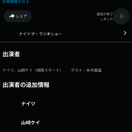
ークと、「笑い」にこだわったネタコーナーをお届けします！ Xアカウ
詳細情報を見る
ントは @The_RadioShow ▼13:00～：OPからたっぷりトークをお届
け！ ▼13:35頃：メールをご紹介 ▼14:00～：ゲストと一緒に笑いを
配信が終了
シェア
お届けする「ザ・ゲストショー」をお届け。今日は糸井重里が登場！
しました
▼14:40頃：リスナーの様々なキッカケを教えてもらう「あなたのきっか
け教えてもらいまショー！」 ▼15:05頃：曜日替わりのパートナーに
スポットを当てたコーナーをお届け。火曜日は「山﨑ケイ 男と女のアレ
ナイツ ザ・ラジオショー
コレ プレミアム」 「ザ・ラジオショー」“笑い”にこだわってお届け
します！ パーソナリティは月曜～木曜はナイツ、パートナーには平野ノ
ラ(月)、相席スタート山﨑ケイ(火)、メイプル超合金安藤なつ(水)、ハリセ
出演者
ンボン箕輪はるか(木)が登場！ さらに金曜日は中川家、パートナーはニ
ッポン放送アナウンサー東島衣里が担当！ そして土曜日のザ・ラジオシ
ョー サタデーはサンドウィッチマン！メールアドレス：
ナイツ、山﨑ケイ（相席スタート） ゲスト：糸井重里
rs@1242.com 番組ホームページはこちら twitterハッシュタグは
「#ナイツラジオショー」twitterアカウントは「@The_RadioShow」
出演者の追加情報
ナイツ
山﨑ケイ