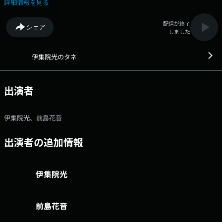
ーは、前島花音アナウンサーです。 番組で募集したメールテーマが皆
詳細情報を見る
さんから寄せられたメッセージによって、 話題が樹木のように伸びてい
くような番組を目指し、たくさんのメッセージを紹介していきます！メー
配信が終了
シェア
ルアドレス： ij@1242.com 番組ホームページはこちら twitterハ
しました
ッシュタグは「#伊集院光のタネ」twitterアカウントは「@ijuintane」
伊集院光のタネ
出演者
伊集院光、前島花音
出演者の追加情報
伊集院光
前島花音