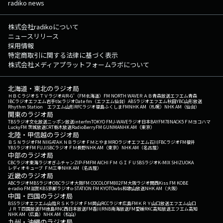
radiko news
株式会社radikoについて
ニュースリリース
採用情報
特定商取引に関する法律に基づく表示
株式会社メディアプラットフォームラボについて
北海道・東北のラジオ局
ＨＢＣラジオ
ＳＴＶラジオ
AIR-G'（FM北海道）
FM NORTH WAVE
ＲＡＢ青森放送
エフエム青森
IBCラジオ
エフエム岩手
tbcラジオ
Date fm（エフエム仙台）
ABSラジオ
エフエム秋田
YBC山形放送
Rhythm Station エフエム山形
RFCラジオ福島
ふくしまFM
NHK AM（札幌）
NHK AM（仙台）
関東のラジオ局
TBSラジオ
文化放送
ニッポン放送
interfm
TOKYO FM
J-WAVE
ラジオ日本
BAYFM78
NACK5
ＦＭヨコハマ
LuckyFM 茨城放送
CRT栃木放送
RadioBerry
FM GUNMA
NHK AM（東京）
北陸・甲信越のラジオ局
ＢＳＮラジオ
FM NIIGATA
ＫＮＢラジオ
ＦＭとやま
MROラジオ
エフエム石川
FBCラジオ
FM福井
YBSラジオ
FM FUJI
SBCラジオ
ＦＭ長野
NHK AM（東京）
NHK AM（名古屋）
中部のラジオ局
CBCラジオ
東海ラジオ
ぎふチャン
ZIP-FM
FM AICHI
ＦＭ ＧＩＦＵ
SBSラジオ
K-MIX SHIZUOKA
レディオキューブ ＦＭ三重
NHK AM（名古屋）
近畿のラジオ局
ABCラジオ
MBSラジオ
OBCラジオ大阪
FM COCOLO
FM802
FM大阪
ラジオ関西
Kiss FM KOBE
e-radio FM滋賀
KBS京都ラジオ
α-STATION FM KYOTO
wbs和歌山放送
NHK AM（大阪）
中国・四国のラジオ局
BSSラジオ
エフエム山陰
ＲＳＫラジオ
ＦＭ岡山
RCCラジオ
広島FM
ＫＲＹ山口放送
エフエム山口
ＪＲＴ四国放送
FM徳島
RNC西日本放送
FM香川
RNB南海放送
FM愛媛
RKC高知放送
エフエム高知
NHK AM（広島）
NHK AM（松山）
九州・沖縄のラジオ局