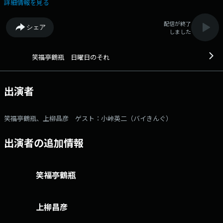
演した2017年10月以来、8年ぶりのゲスト出演となる小峠英二。 テレビ
詳細情報を見る
番組での共演はある鶴瓶と小峠の2人だが、ラジオでじっくりとトークす
るのは久しぶりとなります。メールアドレス： tsurube@1242.com
配信が終了
シェア
番組ホームページはこちら twitterハッシュタグは「#日曜日のそれ」
しました
笑福亭鶴瓶 日曜日のそれ
出演者
笑福亭鶴瓶、上柳昌彦 ゲスト：小峠英二（バイきんぐ）
出演者の追加情報
笑福亭鶴瓶
上柳昌彦