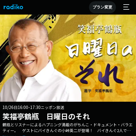
プラン変更
10/26
16:00-17:30
日
ニッポン放送
笑福亭鶴瓶 日曜日のそれ
鶴瓶とリスナーによるハプニング満載のがちんこ・ドキュメント・バラエ
ティー。 ゲストにバイきんぐの小峠英二が登場！ バイきんぐ2人で出