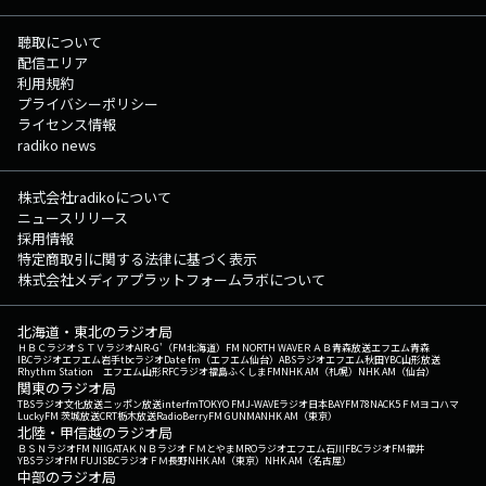
聴取について
配信エリア
利用規約
プライバシーポリシー
ライセンス情報
radiko news
株式会社radikoについて
ニュースリリース
採用情報
特定商取引に関する法律に基づく表示
株式会社メディアプラットフォームラボについて
北海道・東北のラジオ局
ＨＢＣラジオ
ＳＴＶラジオ
AIR-G'（FM北海道）
FM NORTH WAVE
ＲＡＢ青森放送
エフエム青森
IBCラジオ
エフエム岩手
tbcラジオ
Date fm（エフエム仙台）
ABSラジオ
エフエム秋田
YBC山形放送
Rhythm Station エフエム山形
RFCラジオ福島
ふくしまFM
NHK AM（札幌）
NHK AM（仙台）
関東のラジオ局
TBSラジオ
文化放送
ニッポン放送
interfm
TOKYO FM
J-WAVE
ラジオ日本
BAYFM78
NACK5
ＦＭヨコハマ
LuckyFM 茨城放送
CRT栃木放送
RadioBerry
FM GUNMA
NHK AM（東京）
北陸・甲信越のラジオ局
ＢＳＮラジオ
FM NIIGATA
ＫＮＢラジオ
ＦＭとやま
MROラジオ
エフエム石川
FBCラジオ
FM福井
YBSラジオ
FM FUJI
SBCラジオ
ＦＭ長野
NHK AM（東京）
NHK AM（名古屋）
中部のラジオ局