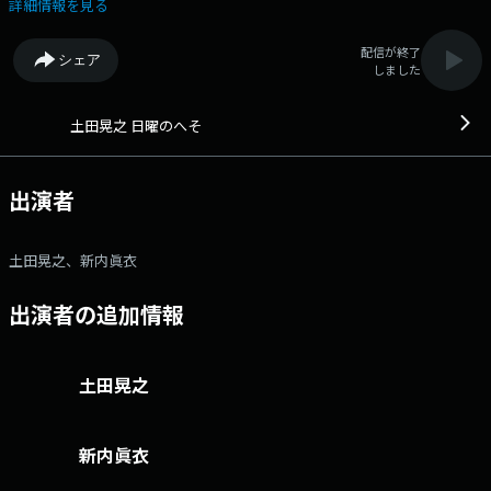
ニュースまでしゃべりまくり！ ときには、ビッグなゲストも登場!? 日
詳細情報を見る
曜のお昼にピッタリなのんびりモードでお届けします。 ３連休の中日
でもいたって通常営業！ メールテーマは先日、プロ野球のドラフト会議
配信が終了
シェア
が開催されたという事で【私のドラフト１位】 例えば… 「スキー場
しました
に向かう車で聞きたいアーティスト・ドラフト１位は広瀬香美さん
で！！」 「寿司ネタドラフト会議のドラフト１位は、マグロの競合を避
け、海老で！」 「背番号１１が似合う選手ドラフト１位は、カズでもラ
土田晃之 日曜のへそ
イアン･ギグスでもなく、岬太郎」など どんなジャンルでも構いませ
ん、アナタなりのドラフト１位、ファーストチョイスを教えて下さい
また日曜のお昼に何をしているのか？なんて何気ないメールでも大歓迎で
出演者
す。 さらに競馬コーナーは若手芸人が馬券予想！ 当選金は生放送中
にメールをくれた人の中から抽選で還元します！！ 今回予想するレー
スは… GI「天皇賞・秋」 今日から日曜のへそを聴き始めるという方
土田晃之、新内眞衣
も肩の力を抜いてゆるーくお聴きください！ ▼12:00 今週のオープニ
ングトーク ▼12:18 メールテーマ1「私のドラフト１位」 ▼12:32 交通
出演者の追加情報
情報 ▼12:34 コレがイヤなの私だけ ▼12:52 ニュース ▼12:53 新内眞
衣による天気予報 ▼12:55 交通情報 ▼13:00 あなたの青春を彩った楽曲
をプレイバック「懐かしい曲を流し隊」 ※今週の選曲テーマ「曲名に動
物の名前が入っている懐かしい曲」 ▼13:18 交通情報 ▼13:22 メールテ
土田晃之
ーマ2「私のドラフト１位」 ▼13:42 K'sデンキ presents ツッチー家電
予備校 ▼13:49 ニッポン放送からのお知らせ ▼13:52 新内眞衣による天
気予報 ▼13:54 交通情報 ▼14:00 乾いた生活にもっとうるおいを与え
新内眞衣
隊 ▼14:12 SDGsマガジン ▼14:25 コレが美味いと言わせ隊 ▼14:45
土田カップ夢馬券ダービー（メンバー紹介） ▼14:56 ニッポン放送ニュ