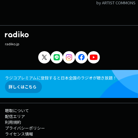
ース ▼14:58 交通情報 ▼14:14 土田カップ夢馬券ダービー（馬券予
by ARTIST COMMONS
想） ▼15:40 GI「天皇賞・秋」 を実況中継 ▼15:52 若手芸人の結果発
表～エンディングメールアドレス： heso@1242.com 番組ホームペ
ージはこちら twitterハッシュタグは「#日曜のへそ」twitterアカウン
トは「@heso1242」
radiko.jp
ラジコプレミアムに登録すると日本全国のラジオが聴き放題！
詳しくはこちら
聴取について
配信エリア
利用規約
プライバシーポリシー
ライセンス情報