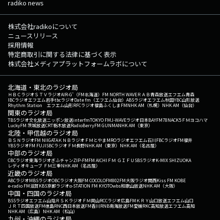
radiko news
株式会社radikoについて
ニュースリリース
採用情報
特定商取引に関する法律に基づく表示
株式会社メディアプラットフォームラボについて
北海道・東北のラジオ局
ＨＢＣラジオ
ＳＴＶラジオ
AIR-G'（FM北海道）
FM NORTH WAVE
ＲＡＢ青森放送
エフエム青森
IBCラジオ
エフエム岩手
tbcラジオ
Date fm（エフエム仙台）
ABSラジオ
エフエム秋田
YBC山形放送
Rhythm Station エフエム山形
RFCラジオ福島
ふくしまFM
NHK AM（札幌）
NHK AM（仙台）
関東のラジオ局
TBSラジオ
文化放送
ニッポン放送
interfm
TOKYO FM
J-WAVE
ラジオ日本
BAYFM78
NACK5
ＦＭヨコハマ
LuckyFM 茨城放送
CRT栃木放送
RadioBerry
FM GUNMA
NHK AM（東京）
北陸・甲信越のラジオ局
ＢＳＮラジオ
FM NIIGATA
ＫＮＢラジオ
ＦＭとやま
MROラジオ
エフエム石川
FBCラジオ
FM福井
YBSラジオ
FM FUJI
SBCラジオ
ＦＭ長野
NHK AM（東京）
NHK AM（名古屋）
中部のラジオ局
CBCラジオ
東海ラジオ
ぎふチャン
ZIP-FM
FM AICHI
ＦＭ ＧＩＦＵ
SBSラジオ
K-MIX SHIZUOKA
レディオキューブ ＦＭ三重
NHK AM（名古屋）
近畿のラジオ局
ABCラジオ
MBSラジオ
OBCラジオ大阪
FM COCOLO
FM802
FM大阪
ラジオ関西
Kiss FM KOBE
e-radio FM滋賀
KBS京都ラジオ
α-STATION FM KYOTO
wbs和歌山放送
NHK AM（大阪）
中国・四国のラジオ局
BSSラジオ
エフエム山陰
ＲＳＫラジオ
ＦＭ岡山
RCCラジオ
広島FM
ＫＲＹ山口放送
エフエム山口
ＪＲＴ四国放送
FM徳島
RNC西日本放送
FM香川
RNB南海放送
FM愛媛
RKC高知放送
エフエム高知
NHK AM（広島）
NHK AM（松山）
九州・沖縄のラジオ局