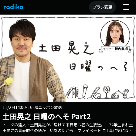
プラン変更
11/2
14:00-16:00
日
ニッポン放送
土田晃之 日曜のへそ Part2
トークの達人・土田晃之がお届けする日曜お昼の生放送。 72年生まれ土
田晃之の青春時代の懐かしいあの話から、プライベートに仕事に気になる