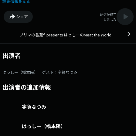
い情報満載の1時間！ 3回目となる今回はフリーアナウンサーの宇賀な
詳細情報を見る
つみさんをゲストに迎え、 『旅して食べたいご当地”肉”グルメ！』をテ
ーマに、 趣味が『旅行』の宇賀さんと＜今まで食べてきたご当地グルメ
配信が終了
シェア
＞の話や リスナーの皆さんから寄せられた「旅して食べたいご当地肉グ
しました
ルメ情報」について、 2人がトークを展開していきます！メールアドレ
ス： meat@1242.com 番組ホームページはこちら
プリマの香薫® presents はっしーのMeat the World
出演者
はっしー（橋本陽） ゲスト：宇賀なつみ
出演者の追加情報
宇賀なつみ
はっしー（橋本陽）