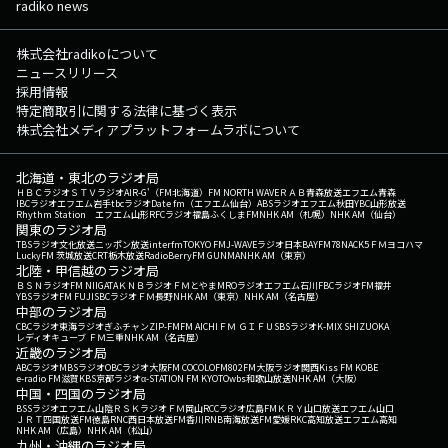
radiko news
株式会社radikoについて
ニュースリリース
採用情報
特定商取引に関する法律に基づく表示
株式会社メディアプラットフォームラボについて
北海道・東北のラジオ局
ＨＢＣラジオ
ＳＴＶラジオ
AIR-G'（FM北海道）
FM NORTH WAVE
ＲＡＢ青森放送
エフエム青森
IBCラジオ
エフエム岩手
tbcラジオ
Date fm（エフエム仙台）
ABSラジオ
エフエム秋田
YBC山形放送
Rhythm Station エフエム山形
RFCラジオ福島
ふくしまFM
NHK AM（札幌）
NHK AM（仙台）
関東のラジオ局
TBSラジオ
文化放送
ニッポン放送
interfm
TOKYO FM
J-WAVE
ラジオ日本
BAYFM78
NACK5
ＦＭヨコハマ
LuckyFM 茨城放送
CRT栃木放送
RadioBerry
FM GUNMA
NHK AM（東京）
北陸・甲信越のラジオ局
ＢＳＮラジオ
FM NIIGATA
ＫＮＢラジオ
ＦＭとやま
MROラジオ
エフエム石川
FBCラジオ
FM福井
YBSラジオ
FM FUJI
SBCラジオ
ＦＭ長野
NHK AM（東京）
NHK AM（名古屋）
中部のラジオ局
CBCラジオ
東海ラジオ
ぎふチャン
ZIP-FM
FM AICHI
ＦＭ ＧＩＦＵ
SBSラジオ
K-MIX SHIZUOKA
レディオキューブ ＦＭ三重
NHK AM（名古屋）
近畿のラジオ局
ABCラジオ
MBSラジオ
OBCラジオ大阪
FM COCOLO
FM802
FM大阪
ラジオ関西
Kiss FM KOBE
e-radio FM滋賀
KBS京都ラジオ
α-STATION FM KYOTO
wbs和歌山放送
NHK AM（大阪）
中国・四国のラジオ局
BSSラジオ
エフエム山陰
ＲＳＫラジオ
ＦＭ岡山
RCCラジオ
広島FM
ＫＲＹ山口放送
エフエム山口
ＪＲＴ四国放送
FM徳島
RNC西日本放送
FM香川
RNB南海放送
FM愛媛
RKC高知放送
エフエム高知
NHK AM（広島）
NHK AM（松山）
九州・沖縄のラジオ局