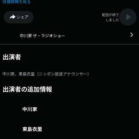
▼13:00～：たっぷり30分以上オープニングトークをお届け！ ▼13:45
詳細情報を見る
頃：リスナーの方からいただいたテーマメールを読みます！ ▼14:00
～：ツヨメロちゃんの天気予報をお届け ▼14:05頃：ゲストと一緒に笑
配信が終了
シェア
いをお届けする「ザ・ゲストショー」をお届け。今日1組目は、 ママタ
しました
ルト が登場！ ▼14:45頃：2組目のゲスト カゲヤマ が登場！
▼15:00～：ツヨメロちゃんの天気予報を再びお届け ▼15:08頃：引き続
き カゲヤマ とお届け！ 「ザ・ラジオショー」“笑い”にこだわって
中川家 ザ・ラジオショー
お届けします！ (月～木)パーソナリティー：ナイツ／パートナー：平野
ノラ(月)・相席スタート山﨑ケイ(火)・メイプル超合金安藤なつ(水)・ハリ
センボン箕輪はるか(木) 金曜日パーソナリティー：中川家／パートナ
出演者
ー：ニッポン放送アナウンサー東島衣里 土曜日パーソナリティー：サン
ドウィッチマンメールアドレス： ngk@1242.com 番組ホームページ
はこちら twitterハッシュタグは「#中川家ラジオショー」twitterアカ
中川家、東島衣里（ニッポン放送アナウンサー）
ウントは「@ngk_radioshow」
出演者の追加情報
中川家
東島衣里