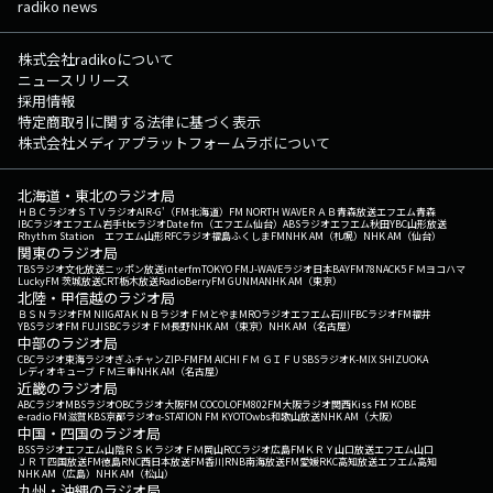
radiko news
株式会社radikoについて
ニュースリリース
採用情報
特定商取引に関する法律に基づく表示
株式会社メディアプラットフォームラボについて
北海道・東北のラジオ局
ＨＢＣラジオ
ＳＴＶラジオ
AIR-G'（FM北海道）
FM NORTH WAVE
ＲＡＢ青森放送
エフエム青森
IBCラジオ
エフエム岩手
tbcラジオ
Date fm（エフエム仙台）
ABSラジオ
エフエム秋田
YBC山形放送
Rhythm Station エフエム山形
RFCラジオ福島
ふくしまFM
NHK AM（札幌）
NHK AM（仙台）
関東のラジオ局
TBSラジオ
文化放送
ニッポン放送
interfm
TOKYO FM
J-WAVE
ラジオ日本
BAYFM78
NACK5
ＦＭヨコハマ
LuckyFM 茨城放送
CRT栃木放送
RadioBerry
FM GUNMA
NHK AM（東京）
北陸・甲信越のラジオ局
ＢＳＮラジオ
FM NIIGATA
ＫＮＢラジオ
ＦＭとやま
MROラジオ
エフエム石川
FBCラジオ
FM福井
YBSラジオ
FM FUJI
SBCラジオ
ＦＭ長野
NHK AM（東京）
NHK AM（名古屋）
中部のラジオ局
CBCラジオ
東海ラジオ
ぎふチャン
ZIP-FM
FM AICHI
ＦＭ ＧＩＦＵ
SBSラジオ
K-MIX SHIZUOKA
レディオキューブ ＦＭ三重
NHK AM（名古屋）
近畿のラジオ局
ABCラジオ
MBSラジオ
OBCラジオ大阪
FM COCOLO
FM802
FM大阪
ラジオ関西
Kiss FM KOBE
e-radio FM滋賀
KBS京都ラジオ
α-STATION FM KYOTO
wbs和歌山放送
NHK AM（大阪）
中国・四国のラジオ局
BSSラジオ
エフエム山陰
ＲＳＫラジオ
ＦＭ岡山
RCCラジオ
広島FM
ＫＲＹ山口放送
エフエム山口
ＪＲＴ四国放送
FM徳島
RNC西日本放送
FM香川
RNB南海放送
FM愛媛
RKC高知放送
エフエム高知
NHK AM（広島）
NHK AM（松山）
九州・沖縄のラジオ局