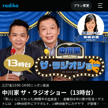
プラン変更
2/27
13:00-14:00
金
ニッポン放送
中川家 ザ・ラジオショー（13時台）
「笑い」にこだわった2時間半の生放送！ 金曜日は中川家が担当！ゲス
トには 14時台前半にママタルト、14時台後半にカゲヤマ が登場！