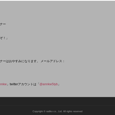
ナー
ぞ！」
ナーはおやすみになります。 メールアドレス：
nnkw
」twitterアカウントは「
@annkw5tyb
」
Copyright © radiko co., Ltd. All rights reserved