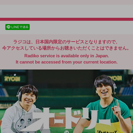
radiko.jp
facebookでシェア
lineでシェア
ラジコは、日本国内限定のサービスとなりますので、
今アクセスしている場所からお聴きいただくことはできません。
Radiko service is available only in Japan.
It cannot be accessed from your current location.