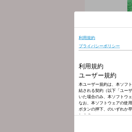
放送局
放送時間
2026年4月18日
番組名
オードリーのオ
オードリーの2人が土曜の
若林さん、春日さんのそれ
テレビでは見せない2人の
■1:00～1:45頃
オープニングトーク
■2:00頃～
若林フリートーク
■2:20頃～
春日フリートーク