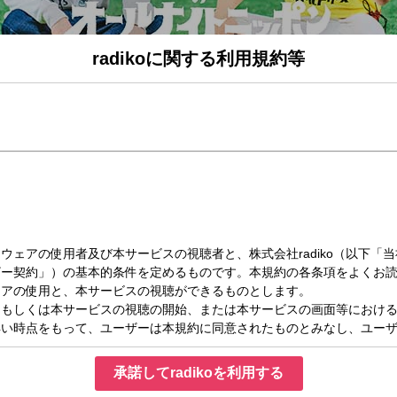
radikoに関する利用規約等
（土）25:00～27:00
ールナイトニッポン
夜にじっくりお話してます。
ぞれのトークが聴けるのは、オールナイトニッポンだけ！
「素」を是非お聴きください！
承諾してradikoを利用する