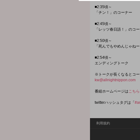
■2:35頃～
「チン！」のコーナー
■2:45頃～
「レッツ春日語！」のコー
■2:50頃～
「死んでもやめんじゃねー
■2:54頃～
エンディングトーク
※トークが長くなるとコー
kw@allnightnippon.com
番組ホームページは
こちら
twitterハッシュタグは「
#a
利用規約