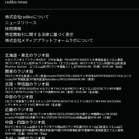
radiko news
株式会社radikoについて
ニュースリリース
採用情報
特定商取引に関する法律に基づく表示
株式会社メディアプラットフォームラボについて
北海道・東北のラジオ局
ＨＢＣラジオ
ＳＴＶラジオ
AIR-G'（FM北海道）
FM NORTH WAVE
ＲＡＢ青森放送
エフエム青森
IBCラジオ
エフエム岩手
tbcラジオ
Date fm（エフエム仙台）
ABSラジオ
エフエム秋田
YBC山形放送
Rhythm Station エフエム山形
RFCラジオ福島
ふくしまFM
NHK AM（札幌）
NHK AM（仙台）
関東のラジオ局
TBSラジオ
文化放送
ニッポン放送
interfm
TOKYO FM
J-WAVE
ラジオ日本
BAYFM78
NACK5
ＦＭヨコハマ
LuckyFM 茨城放送
CRT栃木放送
RadioBerry
FM GUNMA
NHK AM（東京）
北陸・甲信越のラジオ局
ＢＳＮラジオ
FM NIIGATA
ＫＮＢラジオ
ＦＭとやま
MROラジオ
エフエム石川
FBCラジオ
FM福井
YBSラジオ
FM FUJI
SBCラジオ
ＦＭ長野
NHK AM（東京）
NHK AM（名古屋）
中部のラジオ局
CBCラジオ
東海ラジオ
ぎふチャン
ZIP-FM
FM AICHI
ＦＭ ＧＩＦＵ
SBSラジオ
K-MIX SHIZUOKA
レディオキューブ ＦＭ三重
NHK AM（名古屋）
近畿のラジオ局
ABCラジオ
MBSラジオ
OBCラジオ大阪
FM COCOLO
FM802
FM大阪
ラジオ関西
Kiss FM KOBE
e-radio FM滋賀
KBS京都ラジオ
α-STATION FM KYOTO
wbs和歌山放送
NHK AM（大阪）
中国・四国のラジオ局
BSSラジオ
エフエム山陰
ＲＳＫラジオ
ＦＭ岡山
RCCラジオ
広島FM
ＫＲＹ山口放送
エフエム山口
ＪＲＴ四国放送
FM徳島
RNC西日本放送
FM香川
RNB南海放送
FM愛媛
RKC高知放送
エフエム高知
NHK AM（広島）
NHK AM（松山）
九州・沖縄のラジオ局