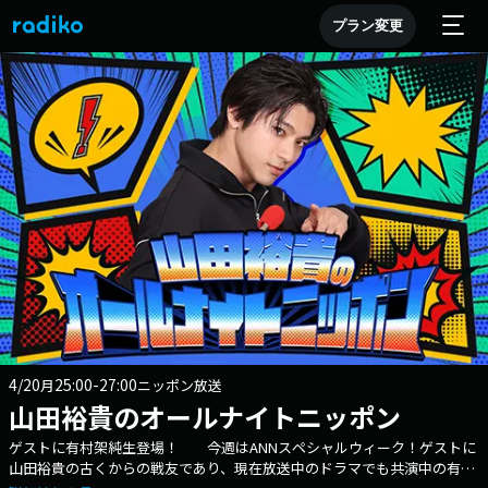
プラン変更
4/20
25:00-27:00
月
ニッポン放送
山田裕貴のオールナイトニッポン
ゲストに有村架純生登場！ 今週はANNスペシャルウィーク！ゲストに
山田裕貴の古くからの戦友であり、現在放送中のドラマでも共演中の有村