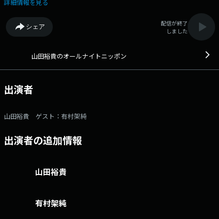
架純が生登場します！特別企画「カスミファイス！」もお楽しみに！
詳細情報を見る
月曜の夜は「山田裕貴のオールナイトニッポン」を聴いて楽しんでくださ
い！メールアドレス： yy@allnightnippon.com 番組ホームページは
配信が終了
シェア
こちら twitterハッシュタグは「#山田裕貴ANN」twitterアカウントは
しました
「@yamadayuki__ANN」
山田裕貴のオールナイトニッポン
出演者
山田裕貴 ゲスト：有村架純
出演者の追加情報
山田裕貴
有村架純