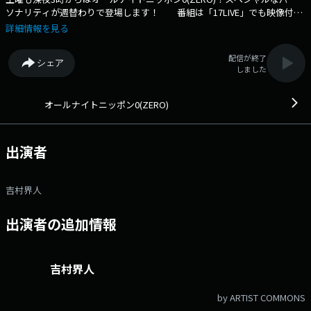
ソナリティが週替わりで登場します！ 番組は「17LIVE」でも映像付き
で楽しむことができます。音声でも映像でもお楽しみください！メールア
詳細情報を見る
ドレス： kaito@allnightnippon.com 番組ホームページはこちら
twitterハッシュタグは「#吉村界人ANN0」twitterアカウントは
配信が終了
シェア
「@Ann_Since1967」
しました
オールナイトニッポン0(ZERO)
出演者
吉村界人
出演者の追加情報
吉村界人
by ARTIST COMMONS