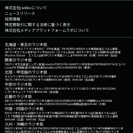
株式会社radikoについて
ニュースリリース
採用情報
特定商取引に関する法律に基づく表示
株式会社メディアプラットフォームラボについて
北海道・東北のラジオ局
ＨＢＣラジオ
ＳＴＶラジオ
AIR-G'（FM北海道）
FM NORTH WAVE
ＲＡＢ青森放送
エフエム青森
IBCラジオ
エフエム岩手
tbcラジオ
Date fm（エフエム仙台）
ABSラジオ
エフエム秋田
YBC山形放送
Rhythm Station エフエム山形
RFCラジオ福島
ふくしまFM
NHK AM（札幌）
NHK AM（仙台）
関東のラジオ局
TBSラジオ
文化放送
ニッポン放送
interfm
TOKYO FM
J-WAVE
ラジオ日本
BAYFM78
NACK5
ＦＭヨコハマ
LuckyFM 茨城放送
CRT栃木放送
RadioBerry
FM GUNMA
NHK AM（東京）
北陸・甲信越のラジオ局
ＢＳＮラジオ
FM NIIGATA
ＫＮＢラジオ
ＦＭとやま
MROラジオ
エフエム石川
FBCラジオ
FM福井
YBSラジオ
FM FUJI
SBCラジオ
ＦＭ長野
NHK AM（東京）
NHK AM（名古屋）
中部のラジオ局
CBCラジオ
東海ラジオ
ぎふチャン
ZIP-FM
FM AICHI
ＦＭ ＧＩＦＵ
SBSラジオ
K-MIX SHIZUOKA
レディオキューブ ＦＭ三重
NHK AM（名古屋）
近畿のラジオ局
ABCラジオ
MBSラジオ
OBCラジオ大阪
FM COCOLO
FM802
FM大阪
ラジオ関西
Kiss FM KOBE
e-radio FM滋賀
KBS京都ラジオ
α-STATION FM KYOTO
wbs和歌山放送
NHK AM（大阪）
中国・四国のラジオ局
BSSラジオ
エフエム山陰
ＲＳＫラジオ
ＦＭ岡山
RCCラジオ
広島FM
ＫＲＹ山口放送
エフエム山口
ＪＲＴ四国放送
FM徳島
RNC西日本放送
FM香川
RNB南海放送
FM愛媛
RKC高知放送
エフエム高知
NHK AM（広島）
NHK AM（松山）
九州・沖縄のラジオ局
RKBラジオ
KBCラジオ
LOVE FM
CROSS FM
FM FUKUOKA
エフエム佐賀
NBCラジオ
FM長崎
RKKラジオ
FMKエフエム熊本
OBSラジオ
エフエム大分
宮崎放送
エフエム宮崎
ＭＢＣラジオ
μＦＭ
RBCiラジオ