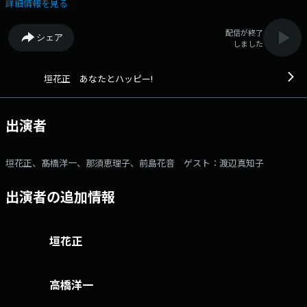
っと覚悟はしておいて下さい。 ▼8時台 【きょうの聞き耳】 その日
詳細情報を見る
の朝の旬な話題を、番組独自の目線でお届け！ ▼8:30 【サクッとニュー
スライン】 朝の話題をサクッとご紹介 ▼9:00 【9時の聞きドコ】 検
配信が終了
シェア
討中の補正予算について、数量政策学者の髙橋洋一さんが解説します。
しました
▼9:40頃 【ゲストとハッピー】 渡辺真知子さん生登場 ▼10:30頃 【前
島花音のあなたにハッピー届けたい！】 前島アナウンサーがあなたの街
にお邪魔します。 ▼10:38 【私の好きな歌】 あなたの思い出のエピソ
垣花正 あなたとハッピー!
ードと共に、リクエスト曲をおかけします。 ▼10:50 【エンディン
グ】 プレゼント当選者発表！ 〇パーソナリティ：垣花 正 〇コメン
テーター：髙橋洋一 〇アシスタント ：那須恵理子 〇レポータ
出演者
ー ：前島花音 〇ゲスト ：渡辺真知子 ●メールアドレ
ス：happy@1242.com ●X（旧twitter）アカウント：@happy_1242
●X（旧twitter）ハッシュタグ：#垣花正ハッピー番組ホームページはこち
垣花正、髙橋洋一、那須恵理子、前島花音 ゲスト：渡辺真知子
ら
出演者の追加情報
垣花正
高橋洋一