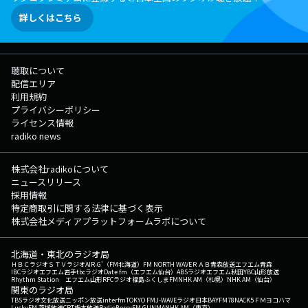
詳しくはこちら
聴取について
配信エリア
利用規約
プライバシーポリシー
ライセンス情報
radiko news
株式会社radikoについて
ニュースリリース
採用情報
特定商取引に関する法律に基づく表示
株式会社メディアプラットフォームラボについて
北海道・東北のラジオ局
ＨＢＣラジオ
ＳＴＶラジオ
AIR-G'（FM北海道）
FM NORTH WAVE
ＲＡＢ青森放送
エフエム青森
IBCラジオ
エフエム岩手
tbcラジオ
Date fm（エフエム仙台）
ABSラジオ
エフエム秋田
YBC山形放送
Rhythm Station エフエム山形
RFCラジオ福島
ふくしまFM
NHK AM（札幌）
NHK AM（仙台）
関東のラジオ局
TBSラジオ
文化放送
ニッポン放送
interfm
TOKYO FM
J-WAVE
ラジオ日本
BAYFM78
NACK5
ＦＭヨコハマ
LuckyFM 茨城放送
CRT栃木放送
RadioBerry
FM GUNMA
NHK AM（東京）