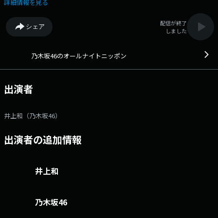
放送でお送りしています！ 横浜やアニメの話が多めですが、どうぞお付
詳細情報を見る
き合いください！ ＜コーナー＞ ①『…じゃない方のヨコハマ』
②『あっちのハイスクール』メールアドレス：
配信が終了
シェア
nogizaka@allnightnippon.com 番組ホームページはこちら twitter
しました
ハッシュタグは「#乃木坂46ANN」twitterアカウントは「@NOGI46ann」
乃木坂46のオールナイトニッポン
出演者
井上和（乃木坂46）
出演者の追加情報
井上和
乃木坂46