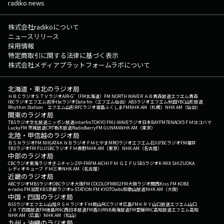
radiko news
株式会社radikoについて
ニュースリリース
採用情報
特定商取引に関する法律に基づく表示
株式会社メディアプラットフォームラボについて
北海道・東北のラジオ局
ＨＢＣラジオ
ＳＴＶラジオ
AIR-G'（FM北海道）
FM NORTH WAVE
ＲＡＢ青森放送
エフエム青森
IBCラジオ
エフエム岩手
tbcラジオ
Date fm（エフエム仙台）
ABSラジオ
エフエム秋田
YBC山形放送
Rhythm Station エフエム山形
RFCラジオ福島
ふくしまFM
NHK AM（札幌）
NHK AM（仙台）
関東のラジオ局
TBSラジオ
文化放送
ニッポン放送
interfm
TOKYO FM
J-WAVE
ラジオ日本
BAYFM78
NACK5
ＦＭヨコハマ
LuckyFM 茨城放送
CRT栃木放送
RadioBerry
FM GUNMA
NHK AM（東京）
北陸・甲信越のラジオ局
ＢＳＮラジオ
FM NIIGATA
ＫＮＢラジオ
ＦＭとやま
MROラジオ
エフエム石川
FBCラジオ
FM福井
YBSラジオ
FM FUJI
SBCラジオ
ＦＭ長野
NHK AM（東京）
NHK AM（名古屋）
中部のラジオ局
CBCラジオ
東海ラジオ
ぎふチャン
ZIP-FM
FM AICHI
ＦＭ ＧＩＦＵ
SBSラジオ
K-MIX SHIZUOKA
レディオキューブ ＦＭ三重
NHK AM（名古屋）
近畿のラジオ局
ABCラジオ
MBSラジオ
OBCラジオ大阪
FM COCOLO
FM802
FM大阪
ラジオ関西
Kiss FM KOBE
e-radio FM滋賀
KBS京都ラジオ
α-STATION FM KYOTO
wbs和歌山放送
NHK AM（大阪）
中国・四国のラジオ局
BSSラジオ
エフエム山陰
ＲＳＫラジオ
ＦＭ岡山
RCCラジオ
広島FM
ＫＲＹ山口放送
エフエム山口
ＪＲＴ四国放送
FM徳島
RNC西日本放送
FM香川
RNB南海放送
FM愛媛
RKC高知放送
エフエム高知
NHK AM（広島）
NHK AM（松山）
九州・沖縄のラジオ局