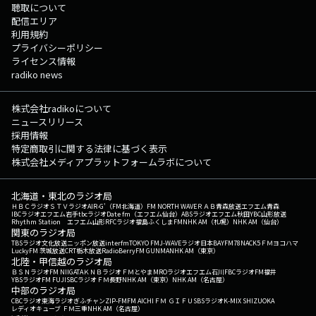
聴取について
配信エリア
利用規約
プライバシーポリシー
ライセンス情報
radiko news
株式会社radikoについて
ニュースリリース
採用情報
特定商取引に関する法律に基づく表示
株式会社メディアプラットフォームラボについて
北海道・東北のラジオ局
ＨＢＣラジオ
ＳＴＶラジオ
AIR-G'（FM北海道）
FM NORTH WAVE
ＲＡＢ青森放送
エフエム青森
IBCラジオ
エフエム岩手
tbcラジオ
Date fm（エフエム仙台）
ABSラジオ
エフエム秋田
YBC山形放送
Rhythm Station エフエム山形
RFCラジオ福島
ふくしまFM
NHK AM（札幌）
NHK AM（仙台）
関東のラジオ局
TBSラジオ
文化放送
ニッポン放送
interfm
TOKYO FM
J-WAVE
ラジオ日本
BAYFM78
NACK5
ＦＭヨコハマ
LuckyFM 茨城放送
CRT栃木放送
RadioBerry
FM GUNMA
NHK AM（東京）
北陸・甲信越のラジオ局
ＢＳＮラジオ
FM NIIGATA
ＫＮＢラジオ
ＦＭとやま
MROラジオ
エフエム石川
FBCラジオ
FM福井
YBSラジオ
FM FUJI
SBCラジオ
ＦＭ長野
NHK AM（東京）
NHK AM（名古屋）
中部のラジオ局
CBCラジオ
東海ラジオ
ぎふチャン
ZIP-FM
FM AICHI
ＦＭ ＧＩＦＵ
SBSラジオ
K-MIX SHIZUOKA
レディオキューブ ＦＭ三重
NHK AM（名古屋）