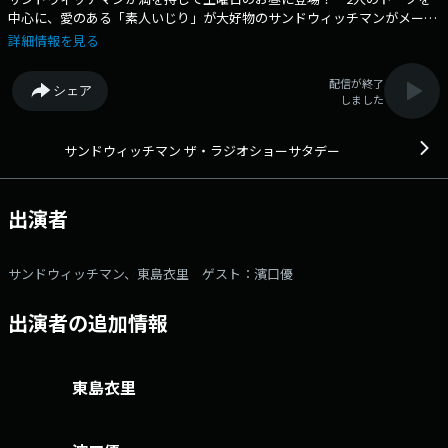
中心に、愛のある「素人いじり」が大好物のサンドウィッチマンがメール
やSNSを上手に料理しながら、「笑い」という「癒し」をお届けしま
詳細情報を見る
す！ ゲストによゐこの濱口優さんをお迎えします！メールアドレス：
sand@1242.com 番組ホームページはこちら twitterハッシュタグ
配信が終了
シェア
は「#サンドラジオショー」twitterアカウントは「@sandradioshow」
しました
サンドウィッチマン ザ・ラジオショーサタデー
出演者
サンドウィッチマン、東島衣里 ゲスト：濱口優
出演者の追加情報
東島衣里