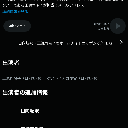
ンバーである正源司陽子が担当！メールアドレス：
yoko@allnightnippon.com 番組ホームページはこちら twitterハッ
詳細情報を見る
シュタグは「#正源司陽子ANNX」twitterアカウントは「@yoko_annX」
配信が終了
シェア
しました
日向坂46・正源司陽子のオールナイトニッポンX(クロス)
出演者
正源司陽子（日向坂46） ゲスト：大野愛実（日向坂46）
出演者の追加情報
日向坂46