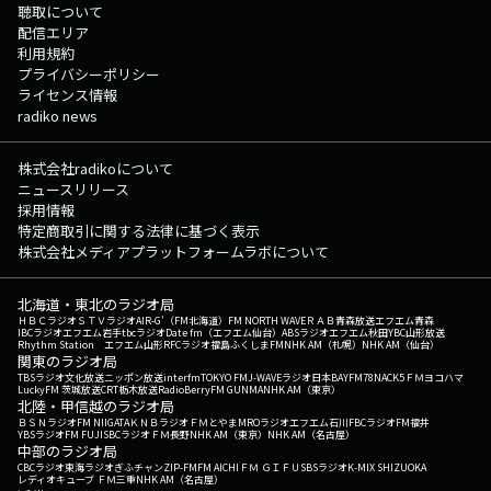
聴取について
配信エリア
利用規約
プライバシーポリシー
ライセンス情報
radiko news
株式会社radikoについて
ニュースリリース
採用情報
特定商取引に関する法律に基づく表示
株式会社メディアプラットフォームラボについて
北海道・東北のラジオ局
ＨＢＣラジオ
ＳＴＶラジオ
AIR-G'（FM北海道）
FM NORTH WAVE
ＲＡＢ青森放送
エフエム青森
IBCラジオ
エフエム岩手
tbcラジオ
Date fm（エフエム仙台）
ABSラジオ
エフエム秋田
YBC山形放送
Rhythm Station エフエム山形
RFCラジオ福島
ふくしまFM
NHK AM（札幌）
NHK AM（仙台）
関東のラジオ局
TBSラジオ
文化放送
ニッポン放送
interfm
TOKYO FM
J-WAVE
ラジオ日本
BAYFM78
NACK5
ＦＭヨコハマ
LuckyFM 茨城放送
CRT栃木放送
RadioBerry
FM GUNMA
NHK AM（東京）
北陸・甲信越のラジオ局
ＢＳＮラジオ
FM NIIGATA
ＫＮＢラジオ
ＦＭとやま
MROラジオ
エフエム石川
FBCラジオ
FM福井
YBSラジオ
FM FUJI
SBCラジオ
ＦＭ長野
NHK AM（東京）
NHK AM（名古屋）
中部のラジオ局
CBCラジオ
東海ラジオ
ぎふチャン
ZIP-FM
FM AICHI
ＦＭ ＧＩＦＵ
SBSラジオ
K-MIX SHIZUOKA
レディオキューブ ＦＭ三重
NHK AM（名古屋）